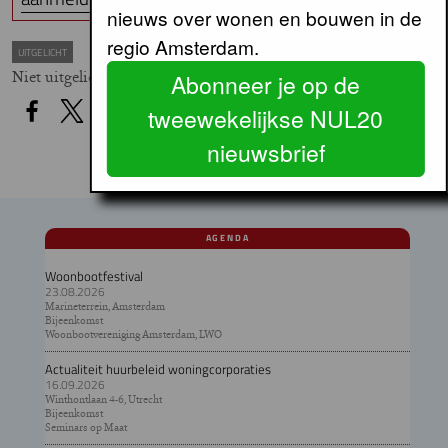
nieuws over wonen en bouwen in de
regio Amsterdam.
UITGELICHT
Niet uitgelicht
Abonneer je op de
tweewekelijkse NUL20
nieuwsbrief
AGENDA
Woonbootfestival
23.08.2026
Marineterrein, Amsterdam
Bijeenkomst
Woonbootvereniging Amsterdam, LWO
Actualiteit huurbeleid woningcorporaties
16.09.2026
Winthontlaan 4-6, Utrecht
Bijeenkomst
Seminars op Maat