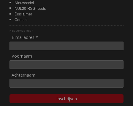
Nieuwsbrief
NUL20 RSS-feeds
Disclaimer
Contact
NIEUWSBRIEF
E-mailadres *
Voornaam
Achternaam
Inschrijven
© NUL20, 2002-heden,
auteursrechten/disclaimer
Stichting NUL20 heeft de
ANBI-status
.
Image