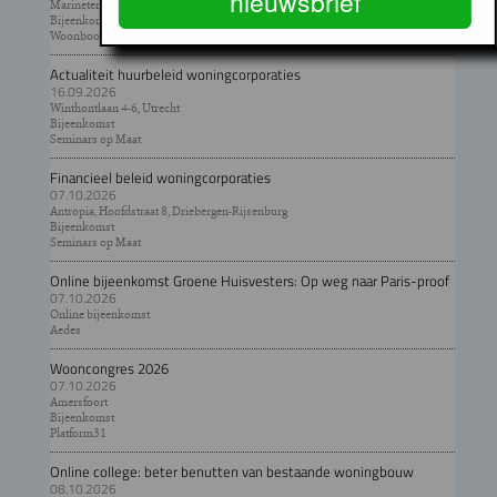
nieuwsbrief
Marineterrein, Amsterdam
Bijeenkomst
Woonbootvereniging Amsterdam, LWO
Actualiteit huurbeleid woningcorporaties
16.09.2026
Winthontlaan 4-6, Utrecht
Bijeenkomst
Seminars op Maat
Financieel beleid woningcorporaties
07.10.2026
Antropia, Hoofdstraat 8, Driebergen-Rijsenburg
Bijeenkomst
Seminars op Maat
Online bijeenkomst Groene Huisvesters: Op weg naar Paris-proof
07.10.2026
Online bijeenkomst
Aedes
Wooncongres 2026
07.10.2026
Amersfoort
Bijeenkomst
Platform31
Online college: beter benutten van bestaande woningbouw
08.10.2026