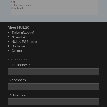
Nvt
Online bijeenkomst
Woonbond
Meer NUL20
Meer NUL20
Tijdschriftarchief
Nieuwsbrief
NUL20 RSS-feeds
Disclaimer
Contact
NIEUWSBRIEF
E-mailadres *
Voornaam
Achternaam