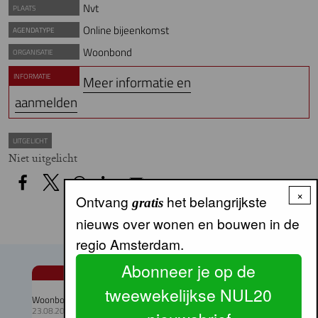
Nvt
PLAATS
Online bijeenkomst
AGENDATYPE
Woonbond
ORGANISATIE
INFORMATIE
Meer informatie en
aanmelden
UITGELICHT
Niet uitgelicht
×
Ontvang
het belangrijkste
gratis
nieuws over wonen en bouwen in de
regio Amsterdam.
Abonneer je op de
AGENDA
tweewekelijkse NUL20
Woonbootfestival
23.08.2026