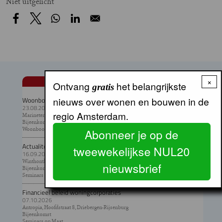
Niet uitgelicht
×
AGENDA
Ontvang
het belangrijkste
gratis
nieuws over wonen en bouwen in de
Woonbootfestival
23.08.2026
regio Amsterdam.
Marineterrein, Amsterdam
Bijeenkomst
Woonbootvereniging Amsterdam, LWO
Abonneer je op de
Actualiteit huurbeleid woningcorporaties
tweewekelijkse NUL20
16.09.2026
Winthontlaan 4-6, Utrecht
nieuwsbrief
Bijeenkomst
Seminars op Maat
Financieel beleid woningcorporaties
07.10.2026
Antropia, Hoofdstraat 8, Driebergen-Rijsenburg
Bijeenkomst
Seminars op Maat