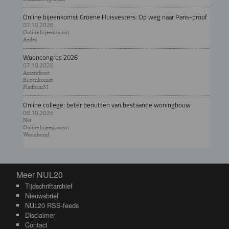
Online bijeenkomst Groene Huisvesters: Op weg naar Paris-proof
07.10.2026
Online bijeenkomst
Aedes
Wooncongres 2026
07.10.2026
Amersfoort
Bijeenkomst
Platform31
Online college: beter benutten van bestaande woningbouw
08.10.2026
Nvt
Online bijeenkomst
Woonbond
Meer NUL20
Meer NUL20
Tijdschriftarchief
Nieuwsbrief
NUL20 RSS-feeds
Disclaimer
Contact