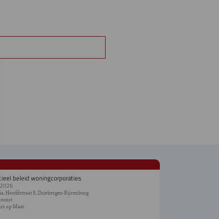
cieel beleid woningcorporaties
.2026
a, Hoofdstraat 8, Driebergen-Rijsenburg
komst
rs op Maat