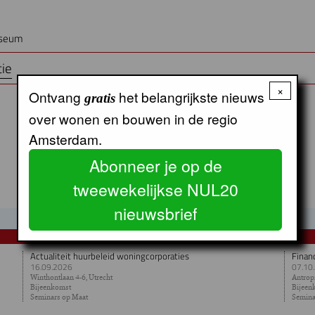
useum
ie
×
Ontvang
het belangrijkste nieuws
gratis
over wonen en bouwen in de regio
Amsterdam.
Abonneer je op de
tweewekelijkse NUL20
nieuwsbrief
AGENDA
Actualiteit huurbeleid woningcorporaties
Finan
16.09.2026
07.10
Winthontlaan 4-6, Utrecht
Antropi
Bijeenkomst
Bijeen
Seminars op Maat
Semina