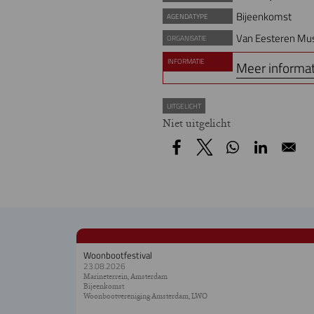
Bijeenkomst
AGENDATYPE
Van Eesteren M
ORGANISATIE
INFORMATIE
Meer informat
UITGELICHT
Niet uitgelicht
Woonbootfestival
23.08.2026
Marineterrein, Amsterdam
Bijeenkomst
Woonbootvereniging Amsterdam, LWO