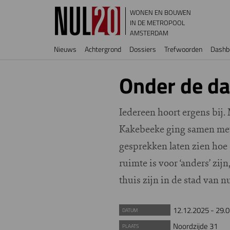
Overslaan en naar de inhoud gaan
WONEN EN BOUWEN
IN DE METROPOOL
AMSTERDAM
Hoofdnavigatie
Nieuws
Achtergrond
Dossiers
Trefwoorden
Dashb
Onder de d
Iedereen hoort ergens bij. 
Kakebeeke ging samen met 
gesprekken laten zien hoe 
ruimte is voor ‘anders’ zi
thuis zijn in de stad van 
12.12.2025
-
29.0
DATUM
Noordzijde 31
PLAATS