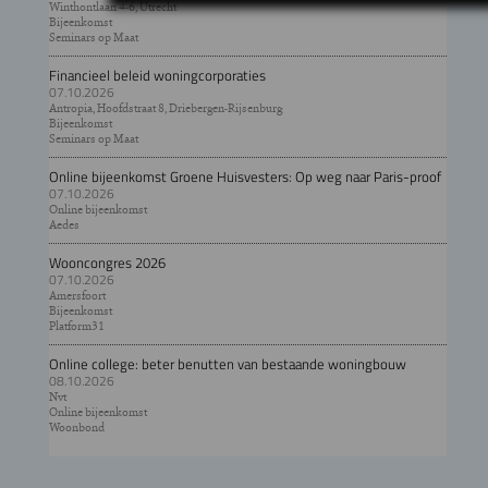
Winthontlaan 4-6, Utrecht
Bijeenkomst
Seminars op Maat
Financieel beleid woningcorporaties
07.10.2026
Antropia, Hoofdstraat 8, Driebergen-Rijsenburg
Bijeenkomst
Seminars op Maat
Online bijeenkomst Groene Huisvesters: Op weg naar Paris-proof
07.10.2026
Online bijeenkomst
Aedes
Wooncongres 2026
07.10.2026
Amersfoort
Bijeenkomst
Platform31
Online college: beter benutten van bestaande woningbouw
08.10.2026
Nvt
Online bijeenkomst
Woonbond