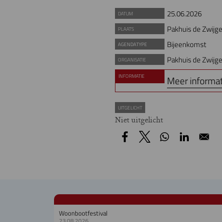
25.06.2026
DATUM
Pakhuis de Zwijge
PLAATS
Bijeenkomst
AGENDATYPE
Pakhuis de Zwijge
ORGANISATIE
INFORMATIE
Meer informa
UITGELICHT
Niet uitgelicht
Woonbootfestival
23.08.2026