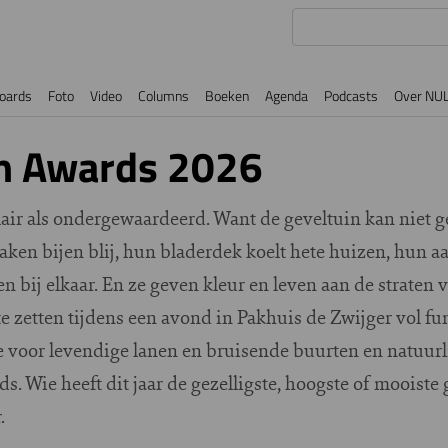
oards
Foto
Video
Columns
Boeken
Agenda
Podcasts
Over NU
in Awards 2026
lair als ondergewaardeerd. Want de geveltuin kan niet
en bijen blij, hun bladerdek koelt hete huizen, hun aa
n bij elkaar. En ze geven kleur en leven aan de straten
e zetten tijdens een avond in Pakhuis de Zwijger vol fun 
tie voor levendige lanen en bruisende buurten en natuurl
s. Wie heeft dit jaar de gezelligste, hoogste of mooist
r.