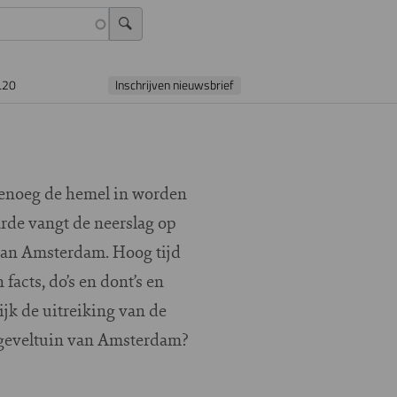
L20
Inschrijven nieuwsbrief
 genoeg de hemel in worden
rde vangt de neerslag op
 van Amsterdam. Hoog tijd
facts, do’s en dont’s en
ijk de uitreiking van de
e geveltuin van Amsterdam?