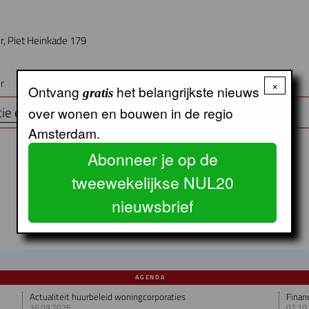
r, Piet Heinkade 179
r
×
Ontvang
het belangrijkste nieuws
gratis
tie en aanmelden
over wonen en bouwen in de regio
Amsterdam.
Abonneer je op de
tweewekelijkse NUL20
nieuwsbrief
AGENDA
Actualiteit huurbeleid woningcorporaties
Finan
16.09.2026
07.10