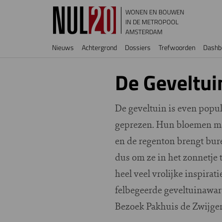
Overslaan en naar de inhoud gaan
WONEN EN BOUWEN
IN DE METROPOOL
AMSTERDAM
Hoofdnavigatie
Nieuws
Achtergrond
Dossiers
Trefwoorden
Dashb
De Geveltu
De geveltuin is even popu
geprezen. Hun bloemen mak
en de regenton brengt bure
dus om ze in het zonnetje t
heel veel vrolijke inspira
felbegeerde geveltuinaward
Bezoek Pakhuis de Zwijge