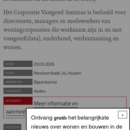
Het Corporatie Vastgoed Seminar is bedoeld voor
directeuren, managers en medewerkers van
woningcorporaties die werkzaam zijn in en met
vastgoed(data), onderhoud, verduurzaming en
wonen.
03.03.2026
DATUM
Meidoornkade 24, Houten
PLAATS
Bijeenkomst
AGENDATYPE
Aedes
ORGANISATIE
INFORMATIE
Meer informatie en
aanmelden
×
Ontvang
het belangrijkste
gratis
nieuws over wonen en bouwen in de
UITGELICHT