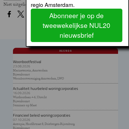
regio Amsterdam.
Niet uitgelicht
Abonneer je op de
tweewekelijkse NUL20
nieuwsbrief
AGENDA
Woonbootfestival
23.08.2026
Marineterrein, Amsterdam
Bijeenkomst
Woonbootvereniging Amsterdam, LWO
Actualiteit huurbeleid woningcorporaties
16.09.2026
Winthontlaan 4-6, Utrecht
Bijeenkomst
Seminars op Maat
Financieel beleid woningcorporaties
07.10.2026
Antropia, Hoofdstraat 8, Driebergen-Rijsenburg
Bijeenkomst