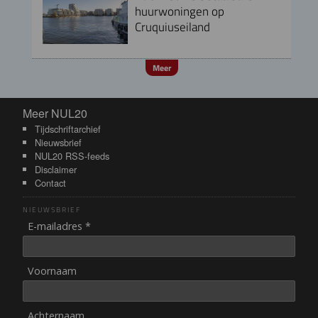
huurwoningen op
Cruquiuseiland
Meer
Meer NUL20
Meer NUL20
Tijdschriftarchief
Nieuwsbrief
NUL20 RSS-feeds
Disclaimer
Contact
NIEUWSBRIEF
E-mailadres *
Voornaam
Achternaam