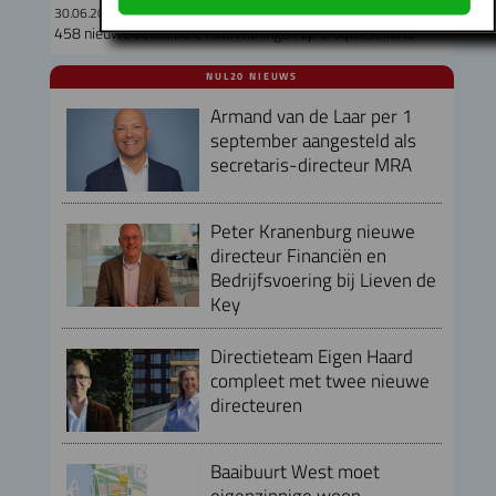
30.06.2026
458 nieuwe betaalbare huurwoningen op Cruquiuseiland
NUL20 NIEUWS
Armand van de Laar per 1
september aangesteld als
secretaris-directeur MRA
Peter Kranenburg nieuwe
directeur Financiën en
Bedrijfsvoering bij Lieven de
Key
Directieteam Eigen Haard
compleet met twee nieuwe
directeuren
Baaibuurt West moet
eigenzinnige woon-