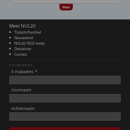
Meer
Meer NUL20
Meer NUL20
Tijdschriftarchief
Nieuwsbrief
NUL20 RSS-feeds
Disclaimer
Contact
NIEUWSBRIEF
E-mailadres *
Voornaam
Achternaam