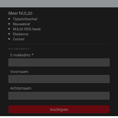
Meer NUL20
Meer NUL20
Tijdschriftarchief
Nieuwsbrief
NUL20 RSS-feeds
Disclaimer
Contact
NIEUWSBRIEF
E-mailadres *
Voornaam
Achternaam
Inschrijven