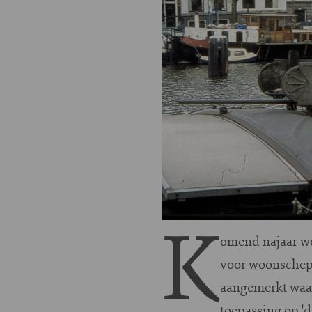
K
omend najaar wo
voor woonschepe
aangemerkt waa
toepassing op '