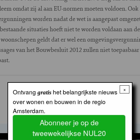
eem omdat zij al aan EU-normen moeten voldoen. Ook d
vergunningen worden nadat de wet is aangepast omgezet
estaande situaties hoeft niet te worden voldaan aan de
 woonschepen geldt dat er wel een omgevingsvergunn
sages van het Bouwbesluit 2012 zullen niet toepasbaa
ast.
×
Ontvang
het belangrijkste nieuws
gratis
over wonen en bouwen in de regio
Amsterdam.
Abonneer je op de
tweewekelijkse NUL20
GERELATEERDE ARTIKELEN