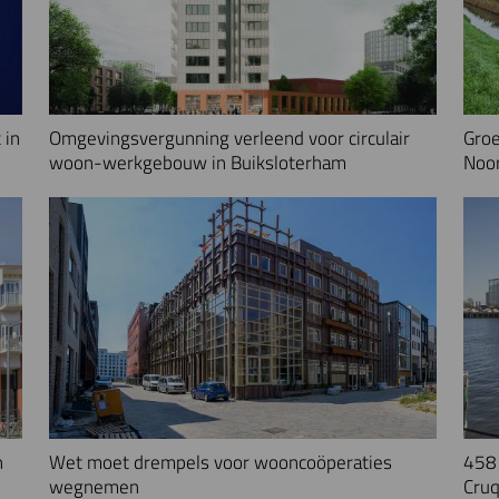
 in
Omgevingsvergunning verleend voor circulair
Groe
woon-werkgebouw in Buiksloterham
Noo
n
Wet moet drempels voor wooncoöperaties
458 
wegnemen
Cruq