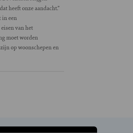
at heeft onze aandacht.”
 in een
 eisen van het
ing moet worden
r zijn op woonschepen en