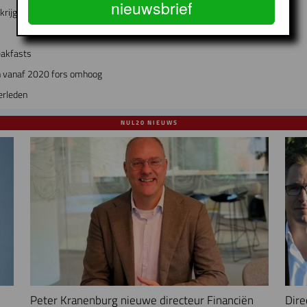
nieuwsbrief
krijgen meer rechten
eakfasts
 vanaf 2020 fors omhoog
erleden
NUL20 NIEUWS
Peter Kranenburg nieuwe directeur Financiën
Dire