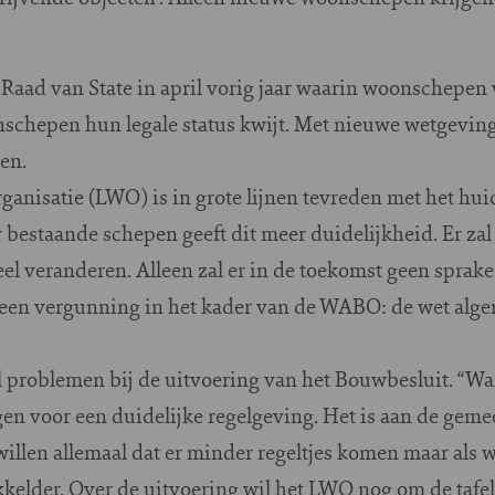
 Raad van State in april vorig jaar waarin woonschepen
chepen hun legale status kwijt. Met nieuwe wetgeving 
en.
nisatie (LWO) is in grote lijnen tevreden met het huid
bestaande schepen geeft dit meer duidelijkheid. Er zal
l veranderen. Alleen zal er in de toekomst geen sprake
 een vergunning in het kader van de WABO: de wet alg
l problemen bij de uitvoering van het Bouwbesluit. “Wa
gen voor een duidelijke regelgeving. Het is aan de gem
illen allemaal dat er minder regeltjes komen maar als w
kkelder. Over de uitvoering wil het LWO nog om de tafe