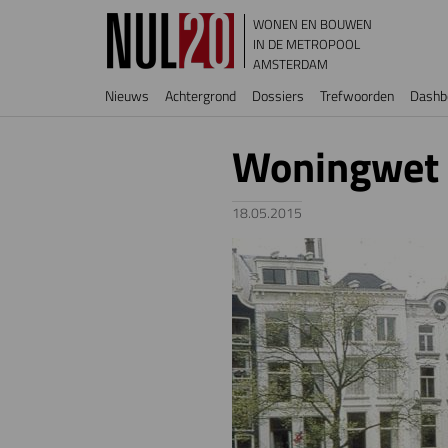
Overslaan en naar de inhoud gaan
WONEN EN BOUWEN
IN DE METROPOOL
AMSTERDAM
Hoofdnavigatie
Nieuws
Achtergrond
Dossiers
Trefwoorden
Dashb
Woningwet 
18.05.2015
Image