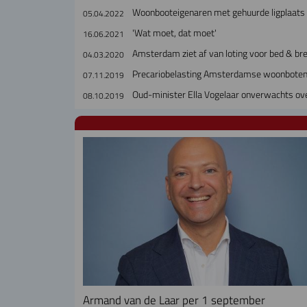
Woonbooteigenaren met gehuurde ligplaats 
05.04.2022
'Wat moet, dat moet'
16.06.2021
Amsterdam ziet af van loting voor bed & br
04.03.2020
Precariobelasting Amsterdamse woonboten
07.11.2019
Oud-minister Ella Vogelaar onverwachts ov
08.10.2019
Armand van de Laar per 1 september