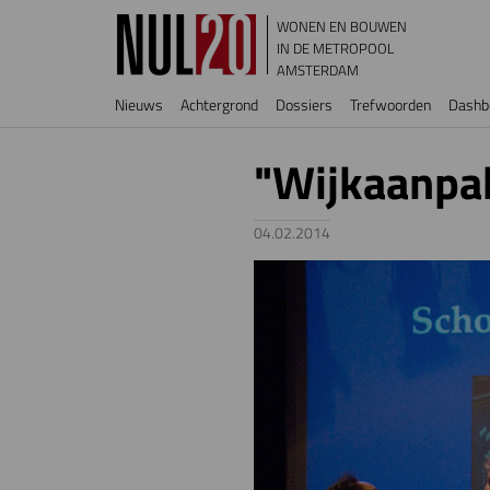
Overslaan en naar de inhoud gaan
WONEN EN BOUWEN
IN DE METROPOOL
AMSTERDAM
Hoofdnavigatie
Nieuws
Achtergrond
Dossiers
Trefwoorden
Dashb
"Wijkaanpa
04.02.2014
Image