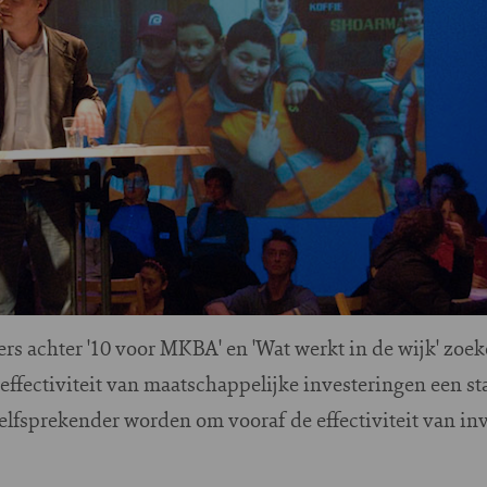
mers achter '10 voor MKBA' en 'Wat werkt in de wijk' z
effectiviteit van maatschappelijke investeringen een st
elfsprekender worden om vooraf de effectiviteit van inv