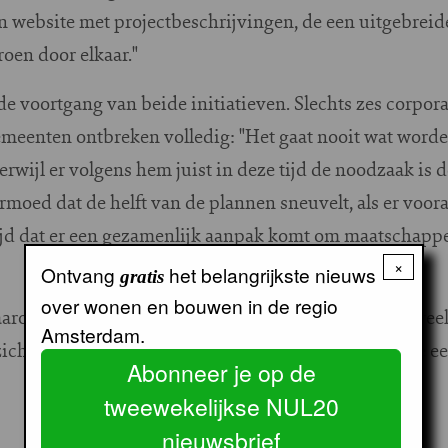
en website met projectbeschrijvingen, de een uitgebreid
roen door elkaar."
e voortgang van beide initiatieven. Slechts zes corpor
meenten ontbreken volledig: "Het gaat nooit wat worden
erwijl er volgens hem juist in deze tijd de noodzaak is
 vermoed dat de helft van de plannen sneuvelt, als er vo
ijd dat er een gezamenlijk aanpak komt om maatschappe
×
Ontvang
het belangrijkste nieuws
gratis
over wonen en bouwen in de regio
arom dat beide clubs de handen ineen slaan en dat veel
Amsterdam.
ich aansluiten. Het gezamenlijke symposium was de eer
Abonneer je op de
tweewekelijkse NUL20
nieuwsbrief