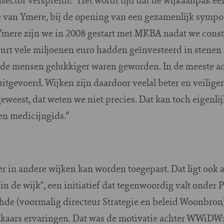
gie van Ymere, bij de opening van een gezamenlijk symp
j Ymere zijn we in 2008 gestart met MKBA nadat we cons
t vele miljoenen euro hadden geïnvesteerd in stenen 
 de mensen gelukkiger waren geworden. In de meeste ac
itgevoerd. Wijken zijn daardoor veelal beter en veilig
 geweest, dat weten we niet precies. Dat kan toch eigenl
n medicijngids."
 in andere wijken kan worden toegepast. Dat ligt ook a
in de wijk”, een initiatief dat tegenwoordig valt onder 
de (voormalig directeur Strategie en beleid Woonbron):
elkaars ervaringen. Dat was de motivatie achter WWiD