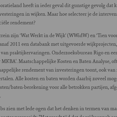
poratieland heeft in ieder geval dit gunstige gevolg dat
nvesteringen in wijken. Maar hoe selecteer je de interven
ciële rendement?
terrein zijn ‘Wat Werkt in de Wijk’ (WWidW) en ‘Tien v
naf 2011 een databank met uitgevoerde wijkprojecten,
s van praktijkervaringen. Onderzoeksbureau Rigo en een
or MKBA'. Maatschappelijke Kosten en Baten Analyse, o
appelijke rendement van investeringen toont, ook van 
ertalen. Alle kosten en baten worden daarbij zoveel moge
osten/baten-berekening voor alle betrokken partijen, afg
.
bs zien met lede ogen dat het denken in termen van m
sector verspreidt: "Het wordt tijd dat de wijkaanpak een