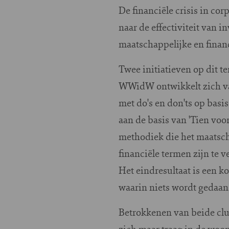
De financiële crisis in cor
naar de effectiviteit van i
maatschappelijke en finan
Twee initiatieven op dit 
WWidW ontwikkelt zich va
met do's en don'ts op basi
aan de basis van 'Tien vo
methodiek die het maatsch
financiële termen zijn te v
Het eindresultaat is een k
waarin niets wordt gedaan
Betrokkenen van beide clu
zich maar traag in de woon