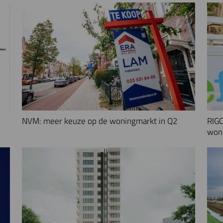
NVM: meer keuze op de woningmarkt in Q2
RIGO
woni