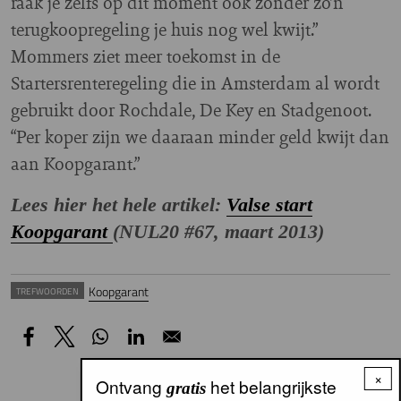
raak je zelfs op dit moment ook zonder zo’n
terugkoopregeling je huis nog wel kwijt.”
Mommers ziet meer toekomst in de
Startersrenteregeling die in Amsterdam al wordt
gebruikt door Rochdale, De Key en Stadgenoot.
“Per koper zijn we daaraan minder geld kwijt dan
aan Koopgarant.”
Lees hier het hele artikel:
Valse start
Koopgarant
(NUL20 #67, maart 2013)
Koopgarant
TREFWOORDEN
×
Ontvang
het belangrijkste
gratis