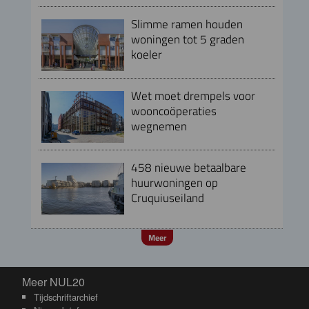
Slimme ramen houden
woningen tot 5 graden
koeler
Wet moet drempels voor
wooncoöperaties
wegnemen
458 nieuwe betaalbare
huurwoningen op
Cruquiuseiland
Meer
Meer NUL20
Meer NUL20
Tijdschriftarchief