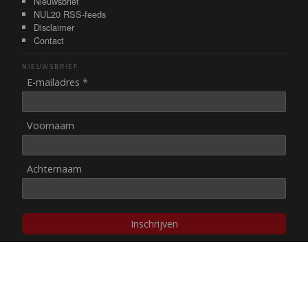
Nieuwsbrief
NUL20 RSS-feeds
Disclaimer
Contact
NIEUWSBRIEF
E-mailadres *
Voornaam
Achternaam
Inschrijven
© NUL20, 2002-heden,
auteursrechten/disclaimer
Stichting NUL20 heeft de
ANBI-status
.
Image