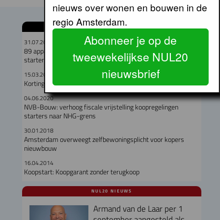
nieuws over wonen en bouwen in de
regio Amsterdam.
GERELATEERDE ARTIKELEN
Abonneer je op de
31.07.2023
89 appartementen in Amsterdam-Zuidoost met korting voor
tweewekelijkse NUL20
starters woningmarkt
nieuwsbrief
15.03.2021
Korting op een koopwoning. Werkt dat?
04.06.2020
NVB-Bouw: verhoog fiscale vrijstelling koopregelingen
starters naar NHG-grens
30.01.2018
Amsterdam overweegt zelfbewoningsplicht voor kopers
nieuwbouw
16.04.2014
Koopstart: Koopgarant zonder terugkoop
NUL20 NIEUWS
Armand van de Laar per 1
september aangesteld als