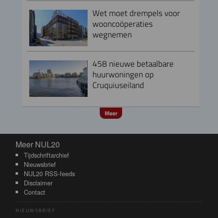
Wet moet drempels voor
wooncoöperaties
wegnemen
458 nieuwe betaalbare
huurwoningen op
Cruquiuseiland
Meer
Meer NUL20
Meer NUL20
Tijdschriftarchief
Nieuwsbrief
NUL20 RSS-feeds
Disclaimer
Contact
NIEUWSBRIEF