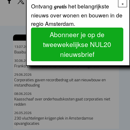
×
Ontvang
het belangrijkste
gratis
nieuws over wonen en bouwen in de
regio Amsterdam.
Abonneer je op de
GERELATEERDE ARTIKELEN
tweewekelijkse NUL20
13.07.2026
Baaibuurt West moet eigenzinnige woon-werkwijk worden
nieuwsbrief
30.06.2026
Franko Zivkovic Laurenta nieuw rvc-lid Stadgenoot
29.06.2026
Corporaties gaven recordbedrag uit aan nieuwbouw en
instandhouding
08.06.2026
Kaasschaaf over onderhoudskosten gaat corporaties niet
redden
26.05.2026
230 vluchtelingen krijgen plek in Amsterdamse
opvanglocaties