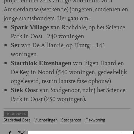
projecten met zelfstandige woonunits voor
Amsterdamse (werkende) jongeren, studenten en
jonge statushouders. Het gaat om:
van Rochdale, op het Science
Spark Village
Park in Oost -
240 woningen
van De Alliantie, op IJburg -
141
Set
woningen
van Eigen Haard en
Startblok Elzenhagen
De Key, in Noord (
540 woningen,
gedeeltelijk
opgeleverd, rest in laatste fase opbouw)
van Stadgenoot, nabij het Science
Stek Oost
Park in Oost (
250 woningen
).
TREFWOORDEN
Stadsdeel Oost
Vluchtelingen
Stadgenoot
Flexwoning