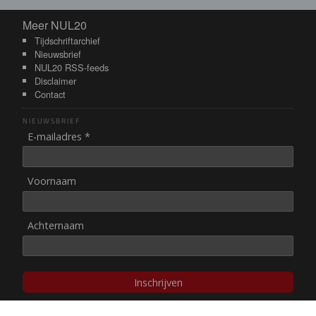
Meer NUL20
Meer NUL20
Tijdschriftarchief
Nieuwsbrief
NUL20 RSS-feeds
Disclaimer
Contact
NIEUWSBRIEF
E-mailadres *
Voornaam
Achternaam
Inschrijven
© NUL20, 2002-heden,
auteursrechten/disclaimer