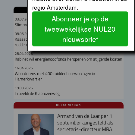
regio Amsterdam.
GERELATEERDE ARTIKELEN
Abonneer je op de
03.07.2026
Slimme ramen houden woningen tot 5 graden koeler
tweewekelijkse NUL20
08.06.2026
nieuwsbrief
Kaasschaaf over onderhoudskosten gaat corporaties niet
redden
28.04.2026
Kabinet wil energienoodfonds heropenen om stijgende kosten
16.04.2026
Woontorens met 400 middenhuurwoningen in
Hamerkwartier
19.03.2026
In beeld: de Klaprozenweg
NUL20 NIEUWS
Armand van de Laar per 1
september aangesteld als
secretaris-directeur MRA