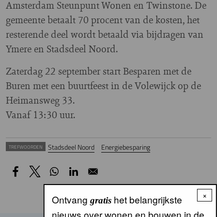
Amsterdam Steunpunt Wonen en Twinstone. De
gemeente betaalt 70 procent van de kosten, het
resterende deel wordt betaald via bijdragen van
Ymere en Stadsdeel Noord.
Zaterdag 22 september start Besparen met de
Buren met een buurtfeest in de Volewijck op de
Heimansweg 33.
Vanaf 13:30 uur.
Stadsdeel Noord
Energiebesparing
TREFWOORDEN
×
Ontvang
het belangrijkste
gratis
nieuws over wonen en bouwen in de