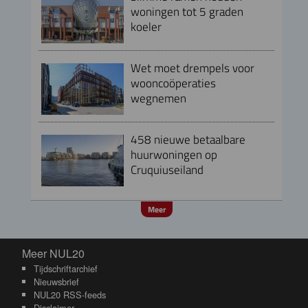
woningen tot 5 graden
koeler
Wet moet drempels voor
wooncoöperaties
wegnemen
458 nieuwe betaalbare
huurwoningen op
Cruquiuseiland
Meer
Meer NUL20
Meer NUL20
Tijdschriftarchief
Nieuwsbrief
NUL20 RSS-feeds
Disclaimer