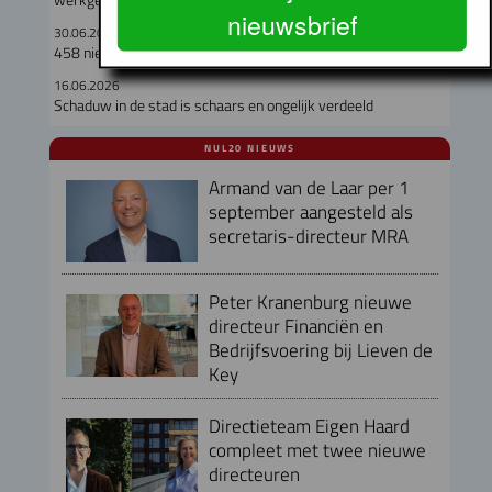
nieuwsbrief
30.06.2026
458 nieuwe betaalbare huurwoningen op Cruquiuseiland
16.06.2026
Schaduw in de stad is schaars en ongelijk verdeeld
NUL20 NIEUWS
Armand van de Laar per 1
september aangesteld als
secretaris-directeur MRA
Peter Kranenburg nieuwe
directeur Financiën en
Bedrijfsvoering bij Lieven de
Key
Directieteam Eigen Haard
compleet met twee nieuwe
directeuren