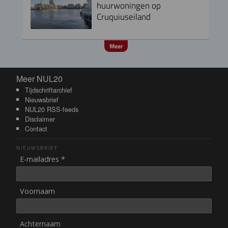
huurwoningen op
Cruquiuseiland
Meer
Meer NUL20
Meer NUL20
Tijdschriftarchief
Nieuwsbrief
NUL20 RSS-feeds
Disclaimer
Contact
NIEUWSBRIEF
E-mailadres *
Voornaam
Achternaam