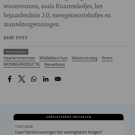
woonvormen, zoals Knarrenhofjes, het
bejaardenhuis 2.0, meergeneratiehofjes en
mantelzorgwoningen.
BERT POTS
TREFWOORDEN
Haarlemmermeer
Middeldure huur
Wonen en zorg
Ymere
WONINGPRODUCTIE
Nieuwbouw
GERELATEERDE ARTIKELEN
13.07.2026
Gaan fabriekswoningen het woningtekort lenigen?