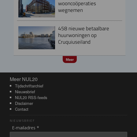
wooncoöperaties
wegnemen
458 nieuwe betaalbare
huurwoningen op
Cruquiuseiland
Meer
Meer NUL20
Meer NUL20
Tijdschriftarchief
Nieuwsbrief
NUL20 RSS-feeds
Disclaimer
Contact
NIEUWSBRIEF
E-mailadres *