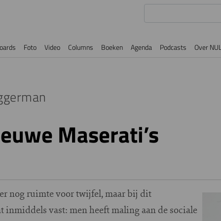
oards
Foto
Video
Columns
Boeken
Agenda
Podcasts
Over NU
ggerman
nieuwe Maserati’s
 nog ruimte voor twijfel, maar bij dit
Imag
t inmiddels vast: men heeft maling aan de sociale