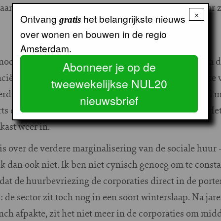
aan met plannen die voor relatief minder sociale huur 
×
Ontvang
het belangrijkste nieuws
gratis
over wonen en bouwen in de regio
Amsterdam.
nodigde vuur er is, zagen we toen Schoof I besloot om d
Abonneer je op de
iële rugdekking voor de corporaties om de klap op te v
tweewekelijkse NUL20
rd optrekken richting de politiek. Media stonden vol 
nieuwsbrief
ts die uitlegden waarom dit een heel dom plan was. Het
kast weer in.
is over de verdere marginalisering van de sociale huur
ik dan ook niet. Ik ben niet cynisch genoeg om te consta
 dat de huurbevriezing de corporaties direct in de por
de sector zit toch nog in een soort winterslaap. Na jare
nch afpakte, zit het niet meer in de corporaties om mid