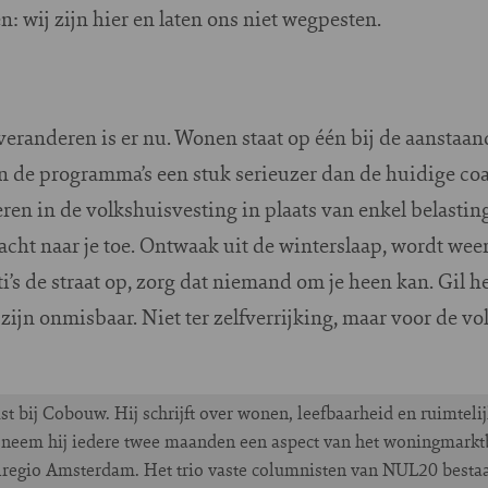
: wij zijn hier en laten ons niet wegpesten.
randeren is er nu. Wonen staat op één bij de aanstaan
in de programma’s een stuk serieuzer dan de huidige coal
ren in de volkshuisvesting in plaats van enkel belasti
acht naar je toe. Ontwaak uit de winterslaap, wordt weer
’s de straat op, zorg dat niemand om je heen kan. Gil h
jn onmisbaar. Niet ter zelfverrijking, maar voor de vo
t bij Cobouw. Hij schrijft over wonen, leefbaarheid en ruimteli
neem hij iedere twee maanden een aspect van het woningmarktb
olregio Amsterdam. Het trio vaste columnisten van NUL20 besta