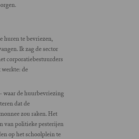
zorgen.
e huren te bevriezen,
angen. Ik zag de sector
met corporatiebestuurders
 werkte: de
 – waar de huurbevriezing
teren dat de
temonnee zou raken. Het
n van politieke pesterijen
den op het schoolplein te