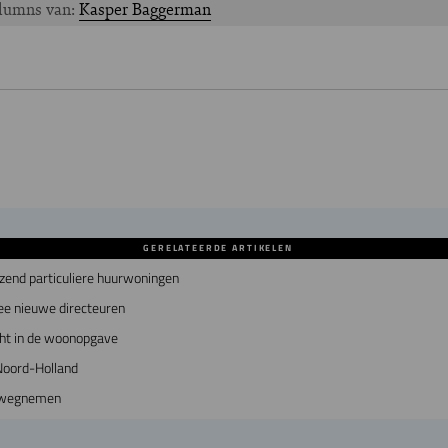
olumns van:
Kasper Baggerman
GERELATEERDE ARTIKELEN
zend particuliere huurwoningen
ee nieuwe directeuren
cht in de woonopgave
Noord-Holland
s wegnemen