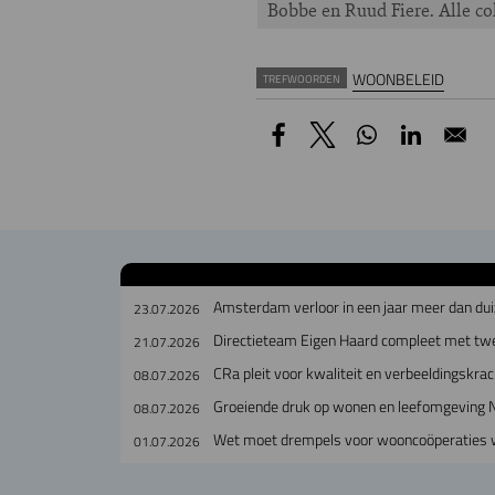
Bobbe en Ruud Fiere. Alle c
WOONBELEID
TREFWOORDEN
Amsterdam verloor in een jaar meer dan dui
23.07.2026
Directieteam Eigen Haard compleet met tw
21.07.2026
CRa pleit voor kwaliteit en verbeeldingskra
08.07.2026
Groeiende druk op wonen en leefomgeving 
08.07.2026
Wet moet drempels voor wooncoöperatie
01.07.2026