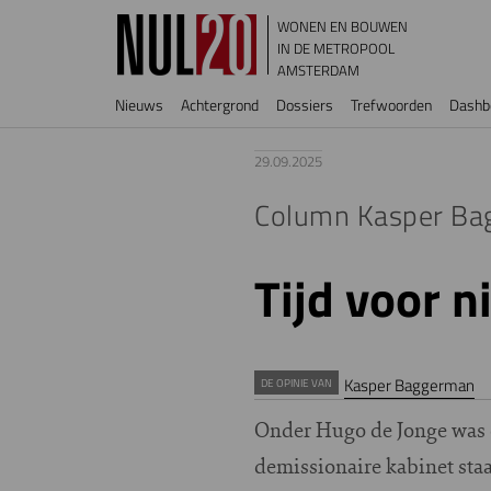
Overslaan en naar de inhoud gaan
WONEN EN BOUWEN
IN DE METROPOOL
AMSTERDAM
Hoofdnavigatie
Nieuws
Achtergrond
Dossiers
Trefwoorden
Dashb
29.09.2025
Column Kasper Ba
Tijd voor 
Kasper Baggerman
DE OPINIE VAN
Onder Hugo de Jonge was er
demissionaire kabinet staa