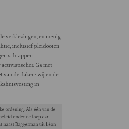
de verkiezingen, en menig
itie, inclusief pleidooien
ngen schrappen.
 activistischer. Ga met
et van de daken: wij en de
lkshuisvesting in
jke ordening. Als één van de
eleid onder de loep dat
at naast Baggerman uit Léon