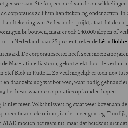
het gedwee aan. Sterker, een deel van de ontwikkelingen
de corporaties zelf hun handtekening onder zetten. In 
e handtekening van Aedes onder prijkt, staat dat de cor
oningen bijbouwen, maar er ook 140.000 slopen of verk
huur in Nederland naar 25 procent, rekende
Léon Bobbe
 uiteraard. De corporatiesector heeft zeer moeizame jare
n de Maseratimediastorm, gekortwiekt door de verhuurd
 Stef Blok in Rutte II. Zo veel mogelijk er toch nog tus
ier en daar zelfs nog wat bouwen, waar nodig gefinancie
ng het beste waar de corporaties op konden hopen.
is niet meer. Volkshuisvesting staat weer bovenaan de 
 meer financiële ruimte, is niet meer genoeg. Tuurlijk,
 ATAD moeten het raam uit, maar dat betekent niet dat 