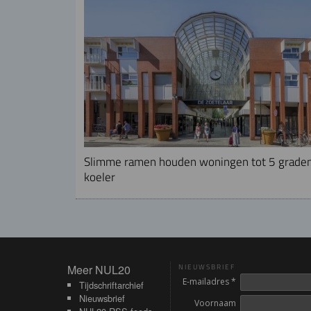
Slimme ramen houden woningen tot 5 grade
koeler
Meer NUL20
Meer NUL20
NIEUWSBRIEF
E-mailadres *
Tijdschriftarchief
Nieuwsbrief
Voornaam