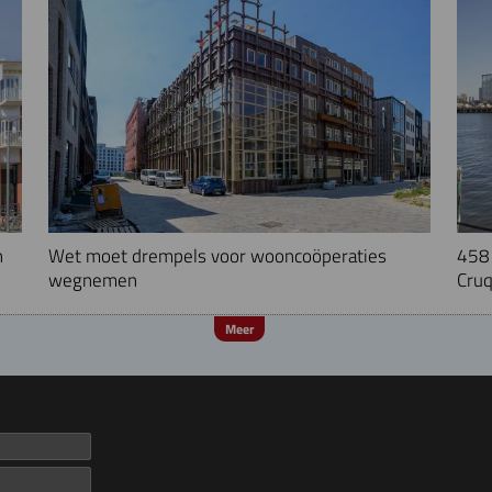
n
Wet moet drempels voor wooncoöperaties
458 
wegnemen
Cruq
Meer