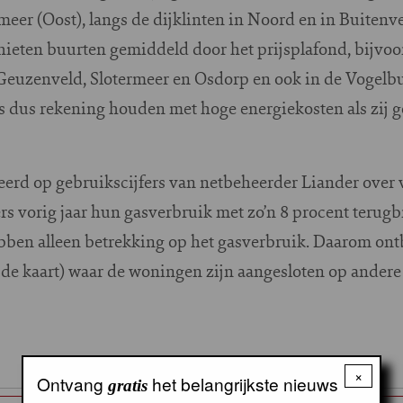
er (Oost), langs de dijklinten in Noord en in Buitenve
ieten buurten gemiddeld door het prijsplafond, bijvoor
 Geuzenveld, Slotermeer en Osdorp en ook in de Vogelb
dus rekening houden met hoge energiekosten als zij g
eerd op gebruikscijfers van netbeheerder Liander over v
s vorig jaar hun gasverbruik met zo’n 8 procent terugb
hebben alleen betrekking op het gasverbruik. Daarom on
op de kaart) waar de woningen zijn aangesloten op ande
×
Ontvang
het belangrijkste nieuws
gratis