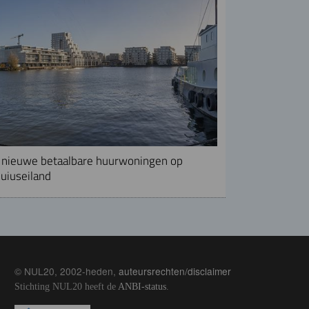
nieuwe betaalbare huurwoningen op
uiuseiland
© NUL20, 2002-heden,
auteursrechten/disclaimer
Stichting NUL20 heeft de
ANBI-status
.