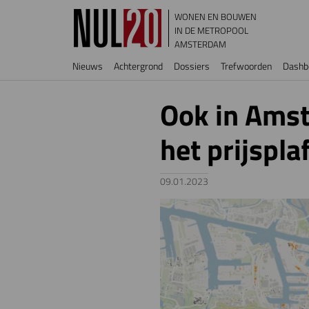
Overslaan en naar de inhoud gaan
WONEN EN BOUWEN
IN DE METROPOOL
AMSTERDAM
Hoofdnavigatie
Nieuws
Achtergrond
Dossiers
Trefwoorden
Dashb
Ook in Amst
het prijspla
09.01.2023
Image