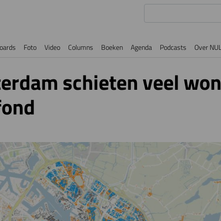
oards
Foto
Video
Columns
Boeken
Agenda
Podcasts
Over NU
erdam schieten veel won
fond