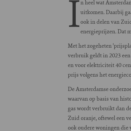
I
n heel wat Amsterdam
uitkomen. Daarbij ga
ook in delen van Zui
energieprijzen. Dat 
Met het zogeheten 'prijspl
verbruik geldt in 2023 een
en voor elektriciteit 40 c
prijs volgens het energieco
De Amsterdamse onderzoek
waarvan op basis van hist
gas wordt verbruikt dan de
Zuid oranje, oftewel een v
ook oudere woningen die v