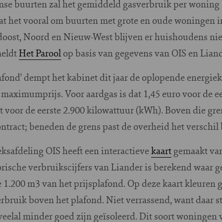
se buurten zal het gemiddeld gasverbruik per woning 
at het vooral om buurten met grote en oude woningen 
doost, Noord en Nieuw-West blijven er huishoudens nie
meldt
Het Parool
op basis van gegevens van OIS en Lian
afond' dempt het kabinet dit jaar de oplopende energie
 maximumprijs. Voor aardgas is dat 1,45 euro voor de e
ent voor de eerste 2.900 kilowattuur (kWh). Boven die gr
ntract; beneden de grens past de overheid het verschil b
safdeling OIS heeft een interactieve
kaart
gemaakt va
orische verbruikscijfers van Liander is berekend waar
 1.200 m3 van het prijsplafond. Op deze kaart kleuren
erbruik boven het plafond. Niet verrassend, want daar st
eelal minder goed zijn geïsoleerd. Dit soort woningen 