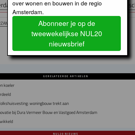
over wonen en bouwen in de regio
rdamse huizen dreigen tóch door prijsplafond te sc
Amsterdam.
Abonneer je op de
RZAMING
tweewekelijkse NUL20
nieuwsbrief
GERELATEERDE ARTIKELEN
n koeler
erdeeld
olkshuisvesting: woningbouw trekt aan
enovatie bij Dura Vermeer Bouw en Vastgoed Amsterdam
wikkeld
NUL20 NIEUWS