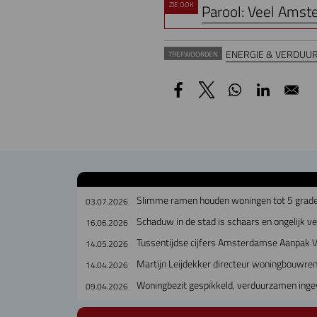
ZIE OOK
Parool: Veel Amste
ENERGIE & VERDUU
TREFWOORDEN
Slimme ramen houden woningen tot 5 grade
03.07.2026
Schaduw in de stad is schaars en ongelijk v
16.06.2026
Tussentijdse cijfers Amsterdamse Aanpak V
14.05.2026
Martijn Leijdekker directeur woningbouwr
14.04.2026
Woningbezit gespikkeld, verduurzamen inge
09.04.2026