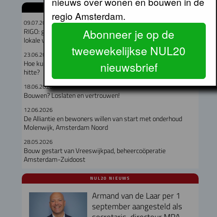
nieuws over wonen en bouwen in de
GERELATEERDE ARTIKELEN
regio Amsterdam.
09.07.2026
Abonneer je op de
RIGO: geen verband tussen omvang woningcorporatie en
lokale verankering
tweewekelijkse NUL20
23.06.2026
Hoe kunnen corporaties hun huurders beschermen tegen de
nieuwsbrief
hitte?
18.06.2026
Bouwen? Loslaten en vertrouwen!
12.06.2026
De Alliantie en bewoners willen van start met onderhoud
Molenwijk, Amsterdam Noord
28.05.2026
Bouw gestart van Vreeswijkpad, beheercoöperatie
Amsterdam-Zuidoost
NUL20 NIEUWS
Armand van de Laar per 1
september aangesteld als
secretaris-directeur MRA