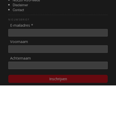
Disclaimer
Contact
NIEUWSBRIEF
E-mailadres *
Voornaam
Achternaam
Inschrijven
© NUL20, 2002-heden,
auteursrechten/disclaimer
Stichting NUL20 heeft de
ANBI-status
.
Image