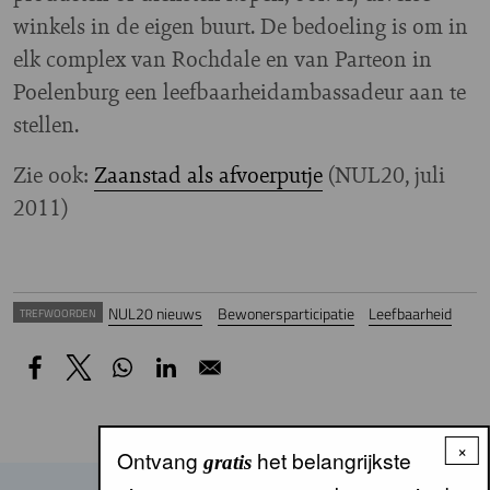
winkels in de eigen buurt. De bedoeling is om in
elk complex van Rochdale en van Parteon in
Poelenburg een leefbaarheidambassadeur aan te
stellen.
Zie ook:
Zaanstad als afvoerputje
(NUL20, juli
2011)
NUL20 nieuws
Bewonersparticipatie
Leefbaarheid
TREFWOORDEN
×
Ontvang
het belangrijkste
gratis