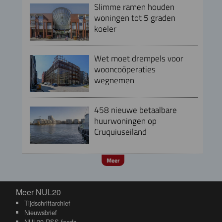
Slimme ramen houden
woningen tot 5 graden
koeler
Wet moet drempels voor
wooncoöperaties
wegnemen
458 nieuwe betaalbare
huurwoningen op
Cruquiuseiland
Meer
Meer NUL20
Meer NUL20
Tijdschriftarchief
Nieuwsbrief
NUL20 RSS-feeds