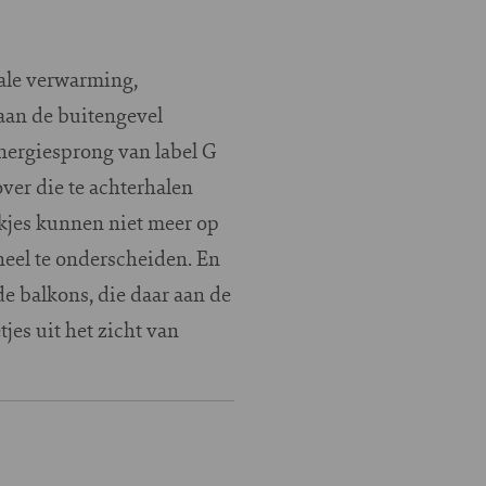
ale verwarming,
aan de buitengevel
nergiesprong van label G
over die te achterhalen
ekjes kunnen niet meer op
neel te onderscheiden. En
e balkons, die daar aan de
es uit het zicht van