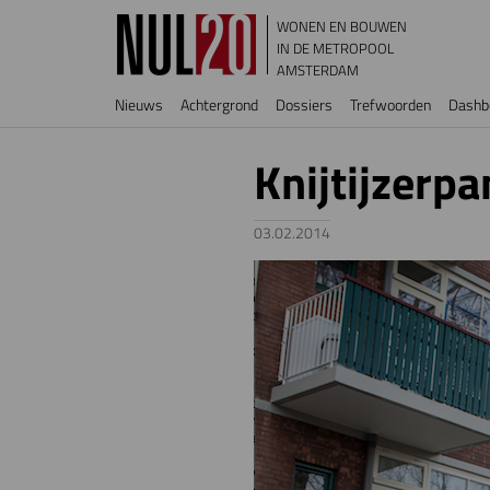
Overslaan en naar de inhoud gaan
WONEN EN BOUWEN
IN DE METROPOOL
AMSTERDAM
Hoofdnavigatie
Nieuws
Achtergrond
Dossiers
Trefwoorden
Dashb
Knijtijzerpa
03.02.2014
Image