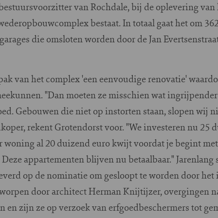
bestuursvoorzitter van Rochdale, bij de oplevering van 
wederopbouwcomplex bestaat. In totaal gaat het om 36
 garages die omsloten worden door de Jan Evertsenstraa
pak van het complex 'een eenvoudige renovatie' waard
 meekunnen. "Dan moeten ze misschien wat ingrijpende
oed. Gebouwen die niet op instorten staan, slopen wij 
dkoper, rekent Grotendorst voor. "We investeren nu 25 
per woning al 20 duizend euro kwijt voordat je begint 
 Deze appartementen blijven nu betaalbaar." Jarenlang
leverd op de nominatie om gesloopt te worden door het
worpen door architect Herman Knijtijzer, overgingen na
n en zijn ze op verzoek van erfgoedbeschermers tot g