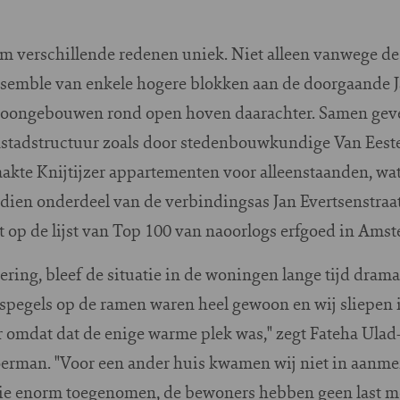
m verschillende redenen uniek. Niet alleen vanwege de z
nsemble van enkele hogere blokken aan de doorgaande J
woongebouwen rond open hoven daarachter. Samen geven
instadstructuur zoals door stedenbouwkundige Van Eest
e Knijtijzer appartementen voor alleenstaanden, wat 
dien onderdeel van de verbindingsas Jan Evertsenstraa
at op de lijst van Top 100 van naoorlogs erfgoed in Ams
ring, bleef de situatie in de woningen lange tijd dram
spegels op de ramen waren heel gewoon en wij sliepen 
omdat dat de enige warme plek was," zegt Fateha Ulad-
man. "Voor een ander huis kwamen wij niet in aanmer
ie enorm toegenomen, de bewoners hebben geen last me