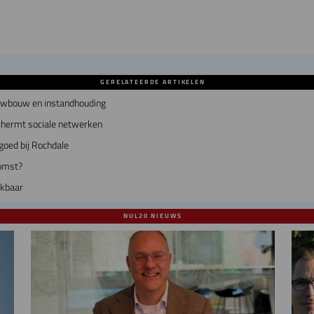
GERELATEERDE ARTIKELEN
euwbouw en instandhouding
chermt sociale netwerken
goed bij Rochdale
omst?
ekbaar
NUL20 NIEUWS