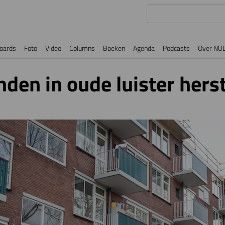
oards
Foto
Video
Columns
Boeken
Agenda
Podcasts
Over NU
nden in oude luister hers