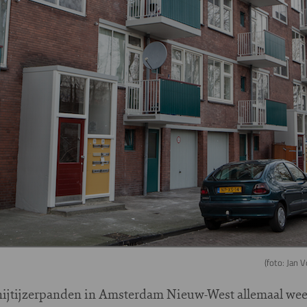
(foto: Jan 
jtijzerpanden in Amsterdam Nieuw-West allemaal weer i