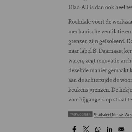
Ulad-Ali is dan ook heel te
Rochdale voert de werkzaa
mechanische ventilatie en
grenzen zijn geïsoleerd. 
naar label B. Daarnaast ker
waren, zegt renovatie-arc
dezelfde manier gemaakt ku
aan de achterzijde de woo
keukens grenzen. De hekje
voorbijgangers op straat t
Stadsdeel Nieuw-Wes
TREFWOORDEN