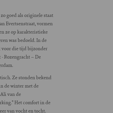
o goed als originele staat
an Evertsenstraat, vormen
 ze op karakteristieke
eren was bedoeld. In de
voor die tijd bijzonder
t - Rozengracht – De
terdam.
atisch. Ze stonden bekend
in de winter met de
Ali van de
king." Het comfort in de
er van vocht en tocht.