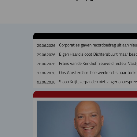
Corporaties gaven recordbedrag uit aan ni
29.06.2026
Eigen Haard sloopt Dichtersbuurt maar bes
29.06.2026
Frans van de Kerkhof nieuwe directeur Vast
26.06.2026
Ons Amsterdam: hoe wenkend is haar toek
12.06.2026
Sloop Knijtijzerpanden niet langer onbespre
02.06.2026