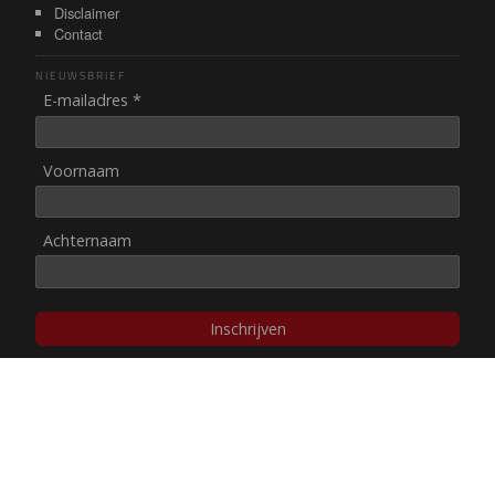
Disclaimer
Contact
NIEUWSBRIEF
E-mailadres *
Voornaam
Achternaam
Inschrijven
© NUL20, 2002-heden,
auteursrechten/disclaimer
Stichting NUL20 heeft de
ANBI-status
.
Image