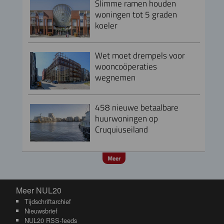
Slimme ramen houden
woningen tot 5 graden
koeler
Wet moet drempels voor
wooncoöperaties
wegnemen
458 nieuwe betaalbare
huurwoningen op
Cruquiuseiland
Meer
Meer NUL20
Meer NUL20
Tijdschriftarchief
Nieuwsbrief
NUL20 RSS-feeds