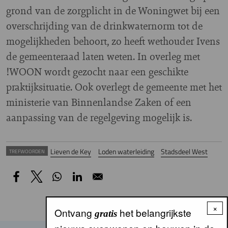
grond van de zorgplicht in de Woningwet bij een
overschrijding van de drinkwaternorm tot de
mogelijkheden behoort, zo heeft wethouder Ivens
de gemeenteraad laten weten. In overleg met
!WOON wordt gezocht naar een geschikte
praktijksituatie. Ook overlegt de gemeente met het
ministerie van Binnenlandse Zaken of een
aanpassing van de regelgeving mogelijk is.
Lieven de Key
Loden waterleiding
Stadsdeel West
TREFWOORDEN
×
Ontvang
het belangrijkste
gratis