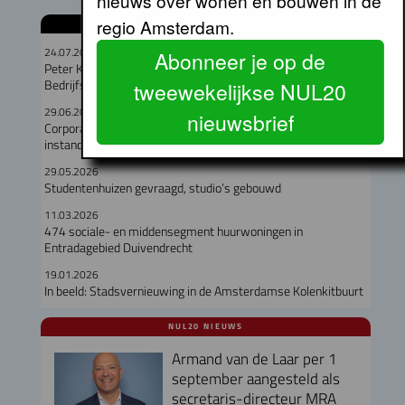
nieuws over wonen en bouwen in de
regio Amsterdam.
GERELATEERDE ARTIKELEN
24.07.2026
Abonneer je op de
Peter Kranenburg nieuwe directeur Financiën en
Bedrijfsvoering bij Lieven de Key
tweewekelijkse NUL20
29.06.2026
nieuwsbrief
Corporaties gaven recordbedrag uit aan nieuwbouw en
instandhouding
29.05.2026
Studentenhuizen gevraagd, studio’s gebouwd
11.03.2026
474 sociale- en middensegment huurwoningen in
Entradagebied Duivendrecht
19.01.2026
In beeld: Stadsvernieuwing in de Amsterdamse Kolenkitbuurt
NUL20 NIEUWS
Armand van de Laar per 1
september aangesteld als
secretaris-directeur MRA