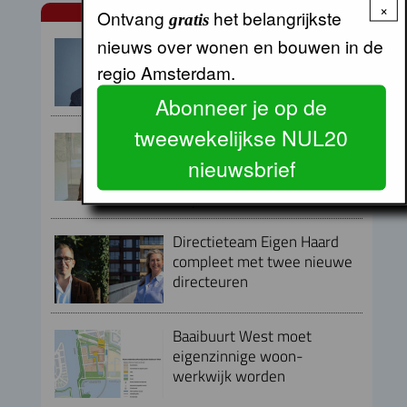
×
Ontvang
het belangrijkste
NUL20 NIEUWS
gratis
Armand van de Laar per 1
nieuws over wonen en bouwen in de
september aangesteld als
regio Amsterdam.
secretaris-directeur MRA
Abonneer je op de
tweewekelijkse NUL20
Peter Kranenburg nieuwe
directeur Financiën en
nieuwsbrief
Bedrijfsvoering bij Lieven de
Key
Directieteam Eigen Haard
compleet met twee nieuwe
directeuren
Baaibuurt West moet
eigenzinnige woon-
werkwijk worden