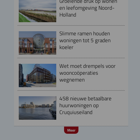
Groeiende druk op wonen
en leefomgeving Noord-
Holland
Slimme ramen houden
woningen tot 5 graden
koeler
Wet moet drempels voor
wooncoöperaties
wegnemen
458 nieuwe betaalbare
huurwoningen op
Cruquiuseiland
Meer