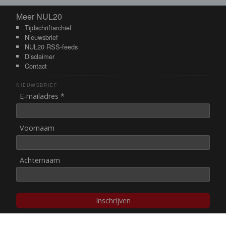
Meer NUL20
Meer NUL20
Tijdschriftarchief
Nieuwsbrief
NUL20 RSS-feeds
Disclaimer
Contact
NIEUWSBRIEF
E-mailadres *
Voornaam
Achternaam
Inschrijven
© NUL20, 2002-heden,
auteursrechten/disclaimer