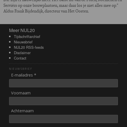
Serviërs op onze bouwplaatsen, maar daar los je niet alles mee op.”
Aldus Frank Bijdendijk, directeur van Het Oosten.
Meer NUL20
Meer NUL20
Tijdschriftarchief
Nieuwsbrief
NUL20 RSS-feeds
Disclaimer
Contact
NIEUWSBRIEF
E-mailadres *
Voornaam
Achternaam