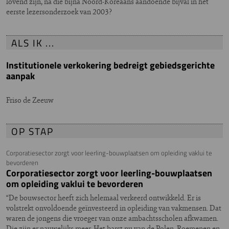
lovend zijn, na die bijna Noord-Koreaans aandoende bijval in het
eerste lezersonderzoek van 2003?
ALS IK ...
Institutionele verkokering bedreigt gebiedsgerichte
aanpak
Friso de Zeeuw
OP STAP
Corporatiesector zorgt voor leerling-bouwplaatsen om opleiding vaklui te
bevorderen
Corporatiesector zorgt voor leerling-bouwplaatsen
om opleiding vaklui te bevorderen
“De bouwsector heeft zich helemaal verkeerd ontwikkeld. Er is
volstrekt onvoldoende geïnvesteerd in opleiding van vakmensen. Dat
waren de jongens die vroeger van onze ambachtsscholen afkwamen.
Die zijn er nauwelijks meer. Het barst nu van de Polen, Roemenen en