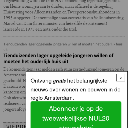
Tegenwoordig wordt de term HAT-eenheid nog regelmatig gebruikt
om kleine woningen aan te duiden, maar officieel is de regeling
Huisvesting voor Alleenstaanden en Tweepersoonshuishoudens in
1995 stopgezet. De toenmalige staatssecretaris van Volkshuisvesting
Marcel van Dam (later minister van hetzelfde departement)
lanceerde in 1975 een nota onder die titel.
Tienduizenden lager opgeleide jongeren willen of moeten het ouderlijk huis
uit
Tienduizenden lager opgeleide jongeren willen of
moeten het ouderlijk huis uit
De komende tien jaar melden zich ruim zestigduizend jongeren op de
Amsterdamse woningmarkt. Een groot deel van hen is lager
×
Ontvang
het belangrijkste
geschoold. Nu al is het tekort aan jongerenhuisvesting nijpend.
gratis
Daarom worden honderden woningen gelabeld, leegstaande
nieuws over wonen en bouwen in de
kantoren omgebouwd en verrijzen er zonodig hele containerdorpen.
regio Amsterdam.
Ook nieuwbouw van complexen met zelfstandige eenheden en het
realiseren van begeleidwonenprojecten, zoals werkhotels en
Abonneer je op de
jongerenfoyers, staan op de agenda.
tweewekelijkse NUL20
VIERDE VERDIEPING
nieuwsbrief