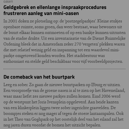
oasen
Geldgebrek en ellenlange inspraakprocedures
frustreren aanleg van mini-oasen
In 2001 doken ze plotseling op: de ‘postzegelparkjes’. Kleine stukjes
openbare ruimte, soms groen, dan weer bestraat, waar bewoners uit
de buurt elkaar kunnen ontmoeten of op een bankje kunnen uitrusten
van de stadse drukte. Uit een inventarisatie van de Dienst Ruimtelijke
Ordening bleek dat in Amsterdam zeker 270 ‘vergeten’ plekken waren
die met relatief weinig geld en inspanning tot een waardevol mini-
parkje omgetoverd konden worden. Het stadsbestuur was
enthousiast en stelde geld beschikbaar voor vijf voorbeeldprojecten.
De comeback van het buurtpark
Leeg en sober. Zo gaan de nieuwe buurtparken op IJburg er uitzien.
Een voorproefje van de groene oasen is al te zien op het Haveneiland,
waar maar liefst zes nieuwe parkjes zullen komen. Eind 2006 werd
op de westpunt het Joris Ivensplein opgeleverd. Aan beide kanten
van een klinkerplein liggen twee sober ingerichte grasvelden. De
boompjes steken er nog mager af tegen de stoere lantaarnpalen. Ook
in het Theo van Goghpark op het oostelijk deel van het eiland zal het
nog jaren duren voordat de bomen het uitzicht bepalen.