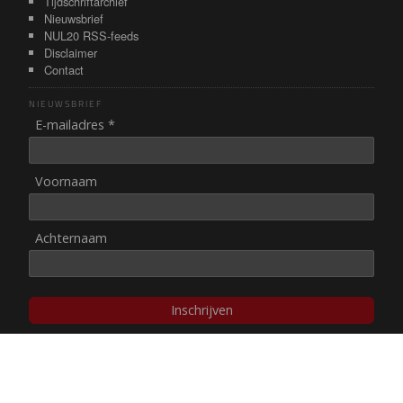
Tijdschriftarchief
Nieuwsbrief
NUL20 RSS-feeds
Disclaimer
Contact
NIEUWSBRIEF
E-mailadres *
Voornaam
Achternaam
Inschrijven
© NUL20, 2002-heden,
auteursrechten/disclaimer
Stichting NUL20 heeft de
ANBI-status
.
Image