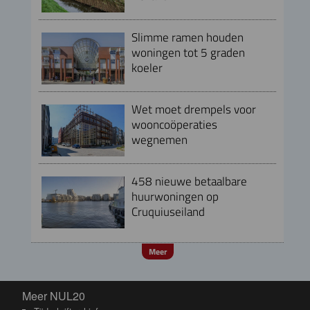
Slimme ramen houden
woningen tot 5 graden
koeler
Wet moet drempels voor
wooncoöperaties
wegnemen
458 nieuwe betaalbare
huurwoningen op
Cruquiuseiland
Meer
Meer NUL20
Meer NUL20