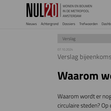
Overslaan en naar de inhoud gaan
WONEN EN BOUWEN
IN DE METROPOOL
AMSTERDAM
Hoofdnavigatie
Nieuws
Achtergrond
Dossiers
Trefwoorden
Dashb
Verslag
07.10.2024
Verslag bijeenkom
Waarom wor
Waarom wordt er nog 
circulaire steden? Op