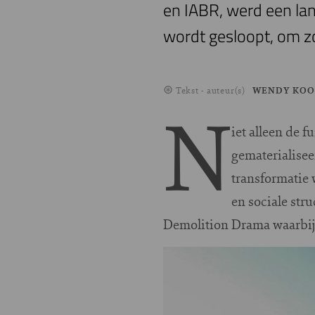
en IABR, werd een lan
wordt gesloopt, om zo
Tekst - auteur(s)
WENDY KOO
N
iet alleen de 
gematerialisee
transformatie 
en sociale str
Demolition Drama waarbij 
Image