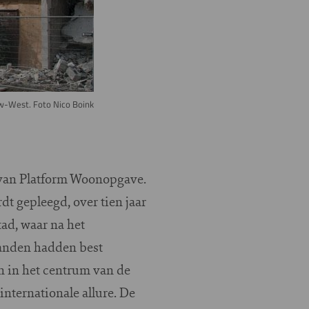
-West. Foto Nico Boink
n van Platform Woonopgave.
 gepleegd, over tien jaar
tad, waar na het
panden hadden best
 in het centrum van de
nternationale allure. De