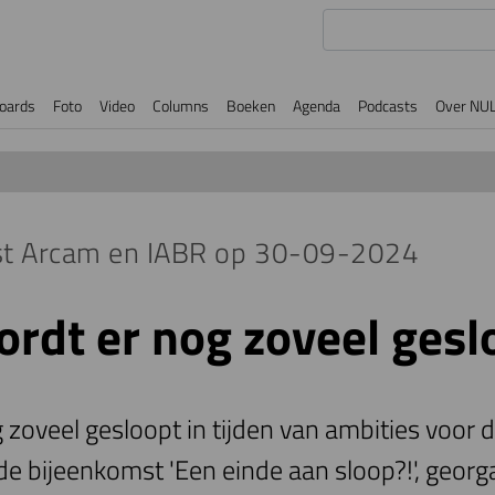
oards
Foto
Video
Columns
Boeken
Agenda
Podcasts
Over NU
st Arcam en IABR op 30-09-2024
dt er nog zoveel gesl
zoveel gesloopt in tijden van ambities voor
 de bijeenkomst 'Een einde aan sloop?!', geor