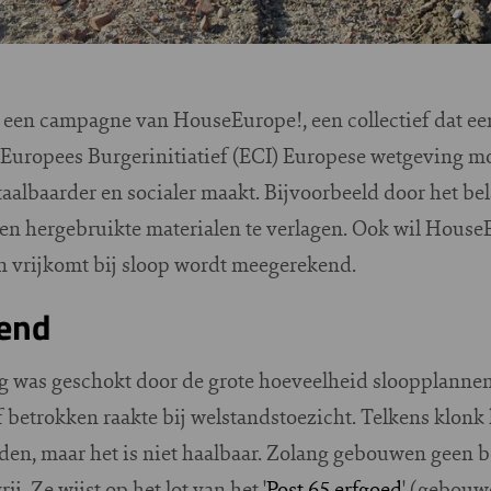
n een campagne van HouseEurope!, een collectief dat e
 Europees Burgerinitiatief (ECI) Europese wetgeving mo
taalbaarder en socialer maakt. Bijvoorbeeld door het bel
 hergebruikte materialen te verlagen. Ook wil HouseE
n vrijkomt bij sloop wordt meegerekend.
rend
ig was geschokt door de grote hoeveelheid sloopplannen
f betrokken raakte bij welstandstoezicht. Telkens klonk 
den, maar het is niet haalbaar. Zolang gebouwen geen 
ij. Ze wijst op het lot van het '
Post 65 erfgoed
' (gebouw