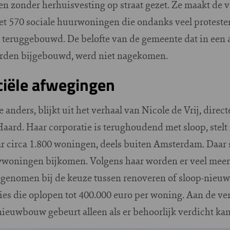
n zonder herhuisvesting op straat gezet. Ze maakt de v
 570 sociale huurwoningen die ondanks veel protesten t
teruggebouwd. De belofte van de gemeente dat in een a
den bijgebouwd, werd niet nagekomen.
ciële afwegingen
 anders, blijkt uit het verhaal van Nicole de Vrij, dire
aard. Haar corporatie is terughoudend met sloop, stelt z
r circa 1.800 woningen, deels buiten Amsterdam. Daar s
woningen bijkomen. Volgens haar worden er veel meer c
genomen bij de keuze tussen renoveren of sloop-nieuwb
ies die oplopen tot 400.000 euro per woning. Aan de ve
p-nieuwbouw gebeurt alleen als er behoorlijk verdicht k