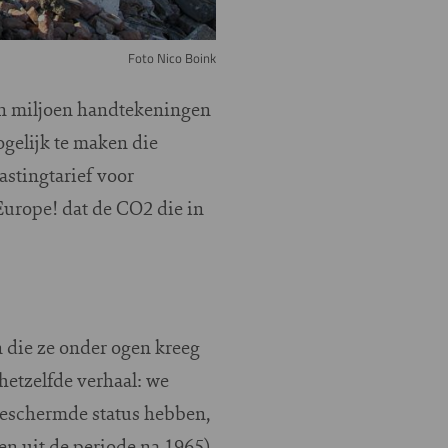
Foto Nico Boink
en miljoen handtekeningen
gelijk te maken die
astingtarief voor
urope! dat de CO2 die in
 die ze onder ogen kreeg
hetzelfde verhaal: we
beschermde status hebben,
en uit de periode na 1965).