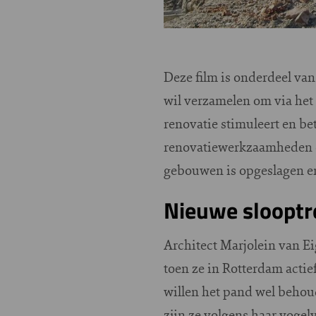
Deze film is onderdeel va
wil verzamelen om via het
renovatie stimuleert en be
renovatiewerkzaamheden en
gebouwen is opgeslagen e
Nieuwe sloopt
Architect Marjolein van E
toen ze in Rotterdam actie
willen het pand wel behou
zijn ze volgens haar vogelvr