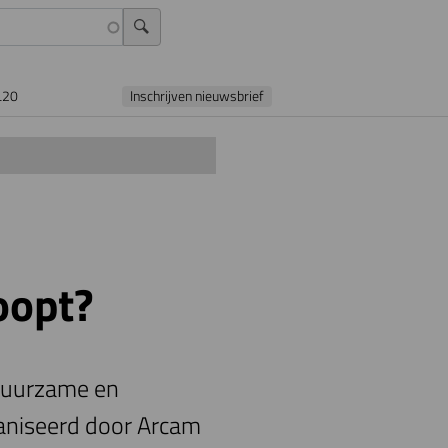
L20
Inschrijven nieuwsbrief
oopt?
 duurzame en
ganiseerd door Arcam