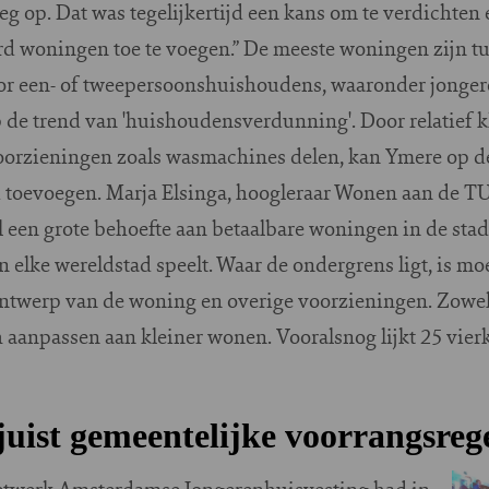
 op. Dat was tegelijkertijd een kans om te verdichten 
erd woningen toe te voegen.” De meeste woningen zijn t
or een- of tweepersoonshuishoudens, waaronder jonger
op de trend van 'huishoudensverdunning'. Door relatief 
rzieningen zoals wasmachines delen, kan Ymere op dez
toevoegen. Marja Elsinga, hoogleraar Wonen aan de TU 
al een grote behoefte aan betaalbare woningen in de stad.
 elke wereldstad speelt. Waar de ondergrens ligt, is moe
 ontwerp van de woning en overige voorzieningen. Zowel
 aanpassen aan kleiner wonen. Vooralsnog lijkt 25 vier
uist gemeentelijke voorrangsreg
Netwerk Amsterdamse Jongerenhuisvesting had in