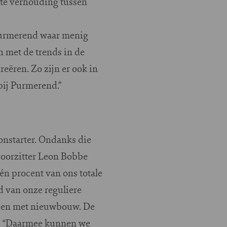
ste verhouding tussen
 Purmerend waar menig
n met de trends in de
ëren. Zo zijn er ook in
bij Purmerend.”
onstarter. Ondanks die
voorzitter Leon Bobbe
én procent van ons totale
d van onze reguliere
elpen met nieuwbouw. De
n. “Daarmee kunnen we