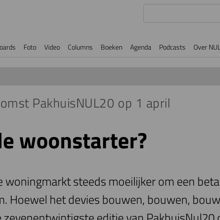
oards
Foto
Video
Columns
Boeken
Agenda
Podcasts
Over NU
komst PakhuisNUL20 op 1 april
de woonstarter?
de woningmarkt steeds moeilijker om een beta
m. Hoewel het devies bouwen, bouwen, bouwe
e zevenentwintigste editie van PakhuisNul20