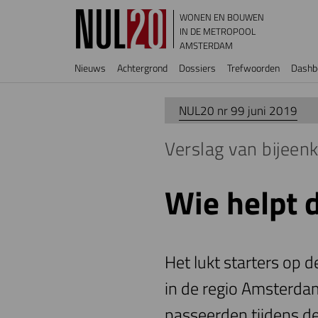
Overslaan en naar de inhoud gaan
WONEN EN BOUWEN
IN DE METROPOOL
AMSTERDAM
Hoofdnavigatie
Nieuws
Achtergrond
Dossiers
Trefwoorden
Dashb
NUL20 nr 99 juni 2019
Verslag van bijeen
Wie helpt 
Het lukt starters op 
in de regio Amsterda
passeerden tijdens d