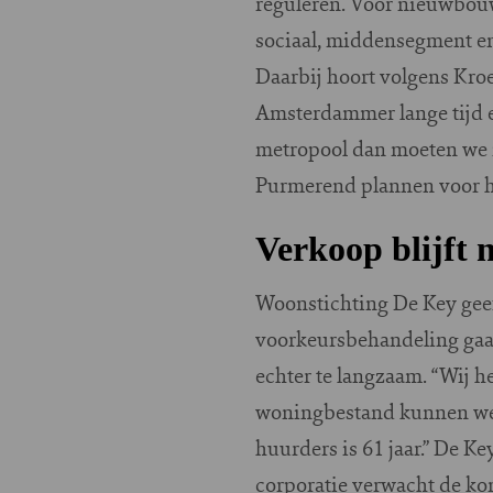
reguleren. Voor nieuwbouw
sociaal, middensegment e
Daarbij hoort volgens Kro
Amsterdammer lange tijd ee
metropool dan moeten we n
Purmerend plannen voor ho
Verkoop blijft
Woonstichting De Key geef
voorkeursbehandeling gaat
echter te langzaam. “Wij 
woningbestand kunnen we p
huurders is 61 jaar.” De 
corporatie verwacht de k