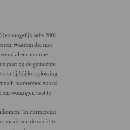
(en mogelijk zelfs 200)
seren. Waarom die niet
merend al een enorme
 juist bij de gemeente
een tijdelijke oplossing.
rt zich momenteel vooral
t om woningen vast te
 afkomen. “In Purmerend
ger maakt om de markt te