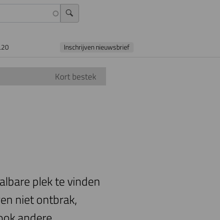
L20
Inschrijven nieuwsbrief
Kort bestek
albare plek te vinden
n niet ontbrak,
 ook andere