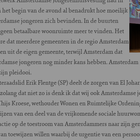
 het begin van de avond al benadrukt hoe moeilijk
terdamse jongeren zich bevinden. In de buurten
s geen betaalbare woonruimte meer te vinden. Het
dere dat meerdere gemeenten in de regio Amsterdam
en uit de eigen gemeente, terwijl Amsterdam dat
erdamse jongeren nog minder kans hebben. Amsterdam
ijn pleidooi.
dslid Erik Flentge (SP) deelt de zorgen van El Johari. “
olang dat niet zo is denk ik dat wij ook Amsterdamse 
 Thijs Kroese, wethouder Wonen en Ruimtelijke Ordeni
wijzen van een deel van de vrijkomende sociale huurwo
eactie op de toestroom van Amsterdammers naar zijn ge
van toewijzen willen waarbij de urgentie van een pers