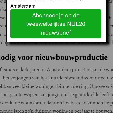
 hebben we wel voor het eerst in lange tijd een gewen
Amsterdam.
n koop aangegeven.”
Abonneer je op de
ese ook een andere visie van de voormalige groeikern
tweewekelijkse NUL20
n huisje met een tuin zocht. Kroese: “Als we mee wille
nieuwsbrief
aast eengezinswoningen ook meer stedelijke milieus cre
ogbouw. Dat is iets wat veel mensen niet verwachten 
 nodig voor nieuwbouwproductie
t sinds enkele jaren in Amsterdam prioriteit aan de wo
 het verjongen van het huurdersbestand voor directie
hebben veel kleine woningen binnen de ring. Ongeveer é
er jaar toewijzen aan jongeren. De gemiddelde leeftij
Key denkt de woonstarter daarom het beste te kunnen h
omende jaren zo'n duizend woningen per jaar te bouwe