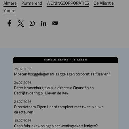
Almere
Purmerend
WONINGCORPORATIES
De Alliantie
Ymere
GERELATEERDE ARTIKELEN
29.07.2026
Moeten hooggelegen en laaggelegen corporaties fuseren?
24.07.2026
Peter Kranenburg nieuwe directeur Financiën en
Bedrijfsvoering bij Lieven de Key
21.07.2026
Directieteam Eigen Haard compleet met twee nieuwe
directeuren
13.07.2026
Gaan fabriekswoningen het woningtekort lenigen?