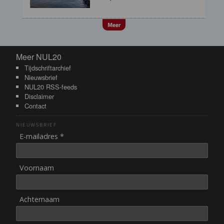
Meer
Meer NUL20
Meer NUL20
Tijdschriftarchief
Nieuwsbrief
NUL20 RSS-feeds
Disclaimer
Contact
NIEUWSBRIEF
E-mailadres *
Voornaam
Achternaam