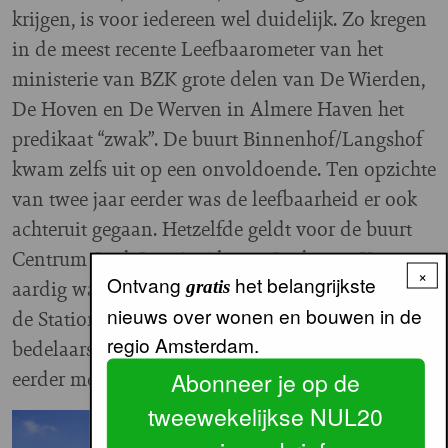
krijgen, is voor iedereen wel duidelijk. Zo kregen
in de meest recente Leefbaarometer van het
ministerie van BZK grote delen van De Wierden,
De Hoven en De Werven in Almere Haven het
predikaat “zwak”. De buurt Binnenhof/Langshof
kwam zelfs uit op een onvoldoende. Ten opzichte
van twee jaar eerder was de leefbaarheid er ook
achteruit gegaan. Hetzelfde geldt voor de buurt
Centrum Stad-Oost in Almere Stad waar Ymere
×
Ontvang
het belangrijkste
aardig wat woningen bezit aan weerszijden van
gratis
nieuws over wonen en bouwen in de
de Stationsstraat. Daar is veel overlast van
regio Amsterdam.
bedelaars en verslaafden, een probleem dat je
eerder met moederstad Amsterdam associeert.
Abonneer je op de
tweewekelijkse NUL20
Image