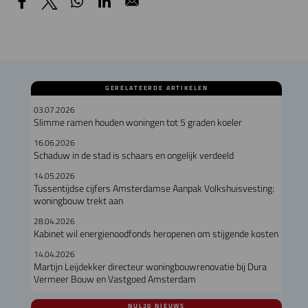
GERELATEERDE ARTIKELEN
03.07.2026
Slimme ramen houden woningen tot 5 graden koeler
16.06.2026
Schaduw in de stad is schaars en ongelijk verdeeld
14.05.2026
Tussentijdse cijfers Amsterdamse Aanpak Volkshuisvesting:
woningbouw trekt aan
28.04.2026
Kabinet wil energienoodfonds heropenen om stijgende kosten
14.04.2026
Martijn Leijdekker directeur woningbouwrenovatie bij Dura
Vermeer Bouw en Vastgoed Amsterdam
NUL20 NIEUWS