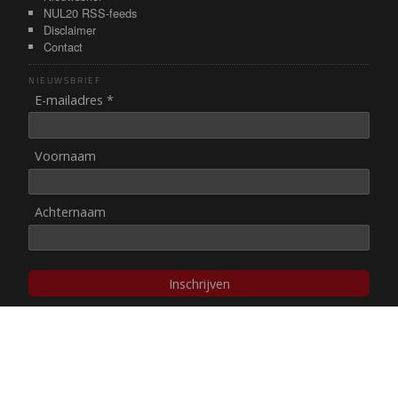
NUL20 RSS-feeds
Disclaimer
Contact
NIEUWSBRIEF
E-mailadres *
Voornaam
Achternaam
Inschrijven
© NUL20, 2002-heden,
auteursrechten/disclaimer
Stichting NUL20 heeft de
ANBI-status
.
Image