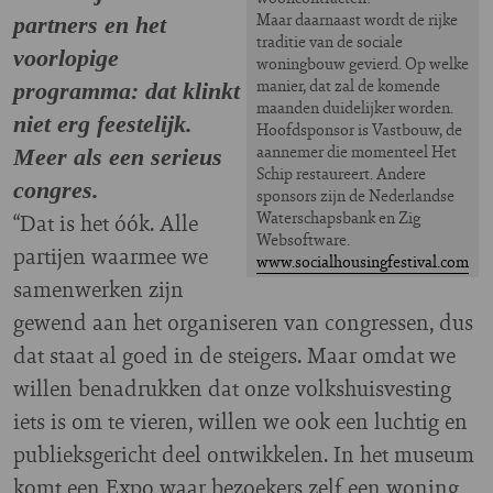
Maar daarnaast wordt de rijke
partners en het
traditie van de sociale
voorlopige
woningbouw gevierd. Op welke
manier, dat zal de komende
programma: dat klinkt
maanden duidelijker worden.
niet erg feestelijk.
Hoofdsponsor is Vastbouw, de
aannemer die momenteel Het
Meer als een serieus
Schip restaureert. Andere
congres.
sponsors zijn de Nederlandse
Waterschapsbank en Zig
“Dat is het óók. Alle
Websoftware.
partijen waarmee we
www.socialhousingfestival.com
samenwerken zijn
gewend aan het organiseren van congressen, dus
dat staat al goed in de steigers. Maar omdat we
willen benadrukken dat onze volkshuisvesting
iets is om te vieren, willen we ook een luchtig en
publieksgericht deel ontwikkelen. In het museum
komt een Expo waar bezoekers zelf een woning