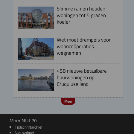
Slimme ramen houden
woningen tot 5 graden
koeler
Wet moet drempels voor
wooncoöperaties
wegnemen
458 nieuwe betaalbare
huurwoningen op
Cruquiuseiland
Meer
Meer NUL20
Meer NUL20
Tijdschriftarchief
Nieuwsbrief