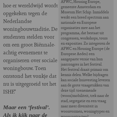
AFWC, Housing Europe,
hoe er wereldwijd wordt
gemeente Amsterdam en
Museum Het Schip. Inmiddels
opgekeken tegen de
werkt een breed spectrum aan
Nederlandse
nationale en Europese
organisaties mee aan het
woningbouwtraditie. De
programma, dat bestaat uit
studenten stelden voor
congressen, workshops, tours
en exposities. Zo integreren de
om een groot Biënnale-
AFWC en Housing Europe (de
achtig evenement te
Europese Aedes) een
aangepaste versie van hun
organiseren over sociale
jaarcongres in het festival.
woningbouw. Toen
Het festival draait primair om
kennis delen. Welke bijdragen
ontstond het vonkje dat
kan sociale huisvesting leveren
nu is uitgegroeid tot het
aan de grote vraagstukken van
deze tijd: toenemende
ISHF.”
(woon)mobiliteit, trek naar de
stad, segregatie en een vraag
naar meer diversiteit in
Maar een ‘festival’.
woonvormen, woningtypes en
Als ik kijk naar de
wooncontracten?