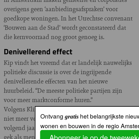
overigens geen ‘aanbiedingsafspraken’ voor
goedkope woningen. In het Utrechtse convenant
‘Bouwen aan de Stad’ wordt geconstateerd dat
die kernvoorraad nog groot genoeg is.
Denivellerend effect
Kip vindt het vreemd dat er landelijk nauwelijks
politieke discussie is over de ingrijpende
denivellerende effecten van het nieuwe
huurbeleid. “De meeste politieke partijen zijn
voor meer marktconforme huren.”
Volgens Klinkenberg kijkt de politiek inmiddels
Ontvang
het belangrijkste nieu
gratis
niet meer verder dan de begroting voor het
wonen en bouwen in de regio Amste
volgend jaar: “Men houdt elkaar volledig voor de
Abonneer je op de tweeweke
gek als men denkt dat dit houdbaar is. Let wel: