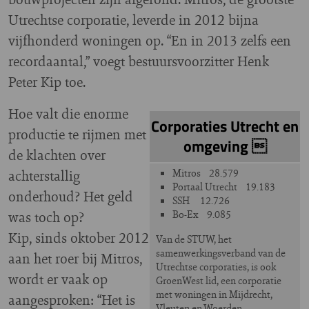
Utrechtse corporatie, leverde in 2012 bijna
vijfhonderd woningen op. “En in 2013 zelfs een
recordaantal,” voegt bestuursvoorzitter Henk
Peter Kip toe.
Hoe valt die enorme
Corporaties Utrecht en
productie te rijmen met
omgeving 
de klachten over
achterstallig
Mitros 28.579
Portaal Utrecht 19.183
onderhoud? Het geld
SSH 12.726
was toch op?
Bo-Ex 9.085
Kip, sinds oktober 2012
Van de STUW, het
samenwerkingsverband van de
aan het roer bij Mitros,
Utrechtse corporaties, is ook
wordt er vaak op
GroenWest lid, een corporatie
met woningen in Mijdrecht,
aangesproken: “Het is
Vleuten en Woerden.