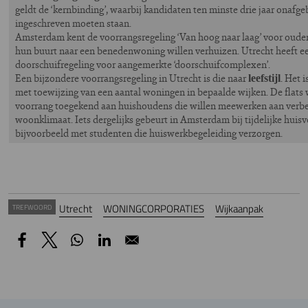
geldt de ‘kernbinding’, waarbij kandidaten ten minste drie jaar onafg
ingeschreven moeten staan.
Amsterdam kent de voorrangsregeling ‘Van hoog naar laag’ voor oude
hun buurt naar een benedenwoning willen verhuizen. Utrecht heeft ee
doorschuifregeling voor aangemerkte ‘doorschuifcomplexen’.
Een bijzondere voorrangsregeling in Utrecht is die naar
. Het 
leefstijl
met toewijzing van een aantal woningen in bepaalde wijken. De flat
voorrang toegekend aan huishoudens die willen meewerken aan verbe
woonklimaat. Iets dergelijks gebeurt in Amsterdam bij tijdelijke huisv
bijvoorbeeld met studenten die huiswerkbegeleiding verzorgen.
Utrecht
WONINGCORPORATIES
Wijkaanpak
TREFWOORD