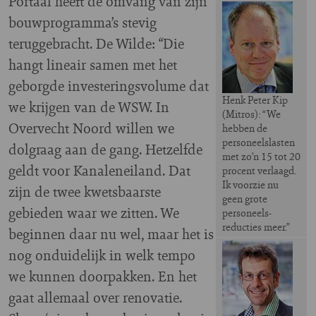
Portaal heeft de omvang van zijn
bouwprogramma’s stevig
teruggebracht. De Wilde: “Die
hangt lineair samen met het
geborgde investeringsvolume dat
Henk Peter Kip
we krijgen van de WSW. In
(Mitros): “We
Overvecht Noord willen we
hebben de
personeelslasten
dolgraag aan de gang. Hetzelfde
met zo’n 15 tot 20
geldt voor Kanaleneiland. Dat
procent verlaagd.
Ik voorzie nu
zijn de twee kwetsbaarste
geen grote
gebieden waar we zitten. We
personeels-
reducties meer.”
beginnen daar nu wel, maar het is
nog onduidelijk in welk tempo
we kunnen doorpakken. En het
gaat allemaal over renovatie.