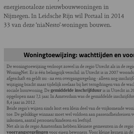
energienotaloze nieuwbouwwoningen in
Nijmegen. In Leidsche Rijn wil Portaal in 2014
33 van deze ‘niaNesto’-woningen bouwen.
Woningtoewijzing: wachttijden en voo
De woningtoewijzing verloopt zowel in de regio Utrecht als in de re
WoningNet. Er is één belangrijk verschil: in Utrecht is in 2007 woondu
afgeschaft en geldt nu - na een overgangsregeling - alleen nog inschrij
wijziging bracht maar tijdelijk soelaas bij het terugdringen van de wa
sociale huurwoning. De
is in Utrecht in 2
gemiddelde inschrijfduur
opgelopen naar 7,1 jaar. In Amsterdam was de gemiddelde inschrijfduu
8,4 jaar in 2012.
Beide regio’s wijzen sinds kort een klein deel van de vrijkomende won
toe. De gelukkige winnaar moet wel voldoen aan passendheidseisen v
inkomen, aantal personen/kinderen en leeftijd.
Net als in de regio Amsterdam hebben kleinere gemeenten in de regio
voor eigen bewoners. Voor kleine kernen in de 
voorrangsregelingen