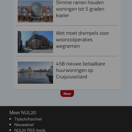
Slimme ramen houden
woningen tot 5 graden
koeler
Wet moet drempels voor
wooncoöperaties
wegnemen
458 nieuwe betaalbare
huurwoningen op
Cruquiuseiland
Meer
Meer NUL20
Meer NUL20
Tijdschriftarchief
Nieuwsbrief
NUL20 RSS-feeds