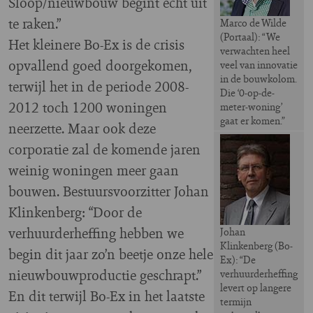
Sloop/nieuwbouw begint echt uit
te raken.”
Marco de Wilde
(Portaal): “We
Het kleinere Bo-Ex is de crisis
verwachten heel
opvallend goed doorgekomen,
veel van innovatie
in de bouwkolom.
terwijl het in de periode 2008-
Die ‘0-op-de-
2012 toch 1200 woningen
meter-woning’
gaat er komen.”
neerzette. Maar ook deze
corporatie zal de komende jaren
weinig woningen meer gaan
bouwen. Bestuursvoorzitter Johan
Klinkenberg: “Door de
verhuurderheffing hebben we
Johan
Klinkenberg (Bo-
begin dit jaar zo’n beetje onze hele
Ex): “De
nieuwbouwproductie geschrapt.”
verhuurderheffing
levert op langere
En dit terwijl Bo-Ex in het laatste
termijn