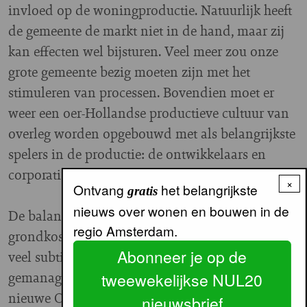
invloed op de woningproductie. Natuurlijk heeft
de gemeente de markt niet in de hand, maar zij
kan effecten wel bijsturen. Veel meer zou onze
grote gemeente bezig moeten zijn met het
stimuleren van processen. Bovendien moet er
weer een oer-Hollandse productieve cultuur van
overleg worden opgebouwd met als belangrijkste
spelers in de productie: de ontwikkelaars en
corporaties.
×
Ontvang
het belangrijkste
gratis
nieuws over wonen en bouwen in de
De balans tussen kwaliteit, kosten (waaronder de
regio Amsterdam.
grondkosten) en voortgang in de processen moet
Abonneer je op de
veel subtieler en doelgerichter worden
gemanaged. Hier ligt een uitdaging voor het
tweewekelijkse NUL20
nieuwe Ontwikkelbedrijf van de gemeente dat er
nieuwsbrief