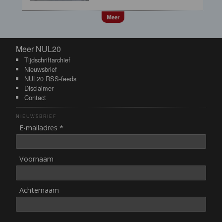
Meer
Meer NUL20
Meer NUL20
Tijdschriftarchief
Nieuwsbrief
NUL20 RSS-feeds
Disclaimer
Contact
NIEUWSBRIEF
E-mailadres *
Voornaam
Achternaam