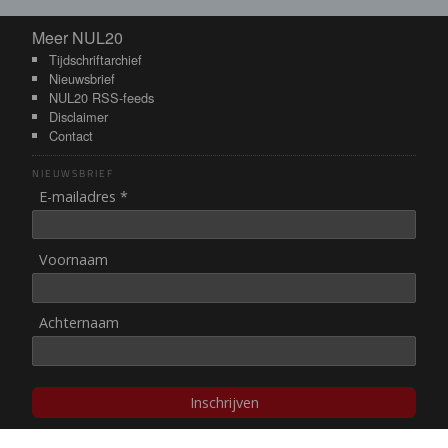
Meer NUL20
Meer NUL20
Tijdschriftarchief
Nieuwsbrief
NUL20 RSS-feeds
Disclaimer
Contact
NIEUWSBRIEF
E-mailadres *
Voornaam
Achternaam
Inschrijven
© NUL20, 2002-heden,
auteursrechten/disclaimer