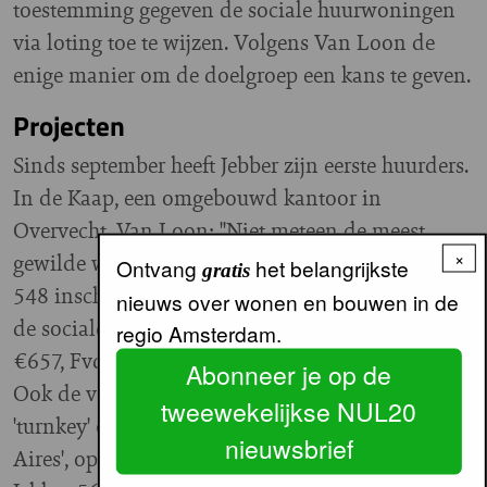
toestemming gegeven de sociale huurwoningen
via loting toe te wijzen. Volgens Van Loon de
enige manier om de doelgroep een kans te geven.
Projecten
Sinds september heeft Jebber zijn eerste huurders.
In de Kaap, een omgebouwd kantoor in
Overvecht. Van Loon: "Niet meteen de meest
×
gewilde wijk voor starters, maar er waren toch
Ontvang
het belangrijkste
gratis
548 inschrijvingen voor de 48 appartementen in
nieuws over wonen en bouwen in de
de sociale huursector (huurprijzen van €575 tot
regio Amsterdam.
€657, FvdM)". De vraag is dus echt groot.
Abonneer je op de
Ook de volgende twee Jebber-projecten worden
tweewekelijkse NUL20
'turnkey' opgeleverd. Medio 2014 is 'Buenos
nieuwsbrief
Aires', op de kop van Lombok, klaar. Nadat