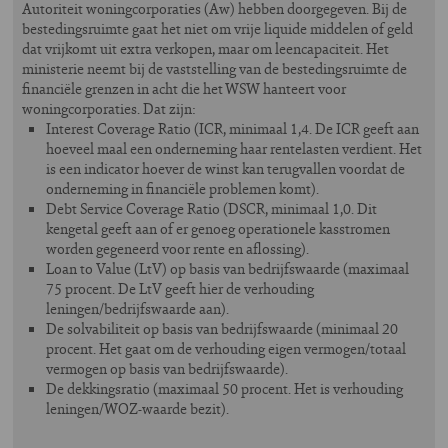
Autoriteit woningcorporaties (Aw) hebben doorgegeven. Bij de
bestedingsruimte gaat het niet om vrije liquide middelen of geld
dat vrijkomt uit extra verkopen, maar om leencapaciteit. Het
ministerie neemt bij de vaststelling van de bestedingsruimte de
financiële grenzen in acht die het WSW hanteert voor
woningcorporaties. Dat zijn:
Interest Coverage Ratio (ICR, minimaal 1,4. De ICR geeft aan
hoeveel maal een onderneming haar rentelasten verdient. Het
is een indicator hoever de winst kan terugvallen voordat de
onderneming in financiële problemen komt).
Debt Service Coverage Ratio (DSCR, minimaal 1,0. Dit
kengetal geeft aan of er genoeg operationele kasstromen
worden gegeneerd voor rente en aflossing).
Loan to Value (LtV) op basis van bedrijfswaarde (maximaal
75 procent. De LtV geeft hier de verhouding
leningen/bedrijfswaarde aan).
De solvabiliteit op basis van bedrijfswaarde (minimaal 20
procent. Het gaat om de verhouding eigen vermogen/totaal
vermogen op basis van bedrijfswaarde).
De dekkingsratio (maximaal 50 procent. Het is verhouding
leningen/WOZ-waarde bezit).