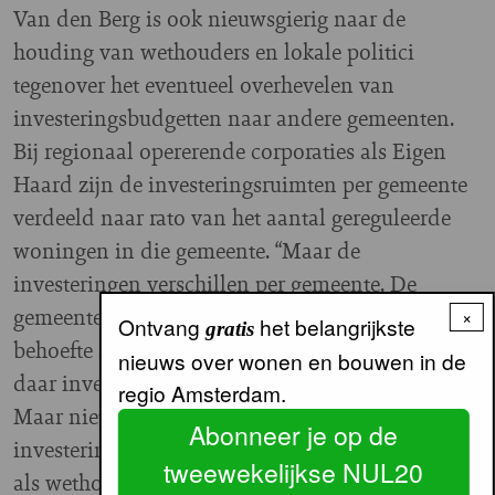
Van den Berg is ook nieuwsgierig naar de
houding van wethouders en lokale politici
tegenover het eventueel overhevelen van
investeringsbudgetten naar andere gemeenten.
Bij regionaal opererende corporaties als Eigen
Haard zijn de investeringsruimten per gemeente
verdeeld naar rato van het aantal gereguleerde
woningen in die gemeente. “Maar de
investeringen verschillen per gemeente. De
gemeente Amstelveen heeft bijvoorbeeld geen
×
Ontvang
het belangrijkste
gratis
behoefte aan sociale nieuwbouw. Dus blijven we
nieuws over wonen en bouwen in de
daar investeren in renovatie en verduurzaming.
regio Amsterdam.
Maar niet met extra toeters en bellen om het
Abonneer je op de
investeringsbedrag te halen. Ik snap heus dat je er
tweewekelijkse NUL20
als wethouder moeite mee kunt hebben als de