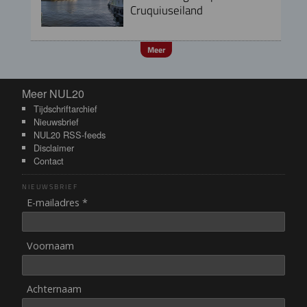
Cruquiuseiland
Meer
Meer NUL20
Meer NUL20
Tijdschriftarchief
Nieuwsbrief
NUL20 RSS-feeds
Disclaimer
Contact
NIEUWSBRIEF
E-mailadres *
Voornaam
Achternaam