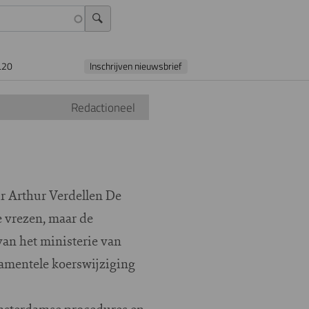
L20
Inschrijven nieuwsbrief
Redactioneel
r Arthur Verdellen De
e vrezen, maar de
an het ministerie van
amentele koerswijziging
Amsterdamse procedures en