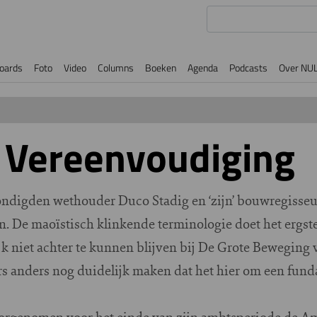
oards
Foto
Video
Columns
Boeken
Agenda
Podcasts
Over NU
 Vereenvoudiging
ndigden wethouder Duco Stadig en ‘zijn’ bouwregisseu
. De maoïstisch klinkende terminologie doet het ergst
 niet achter te kunnen blijven bij De Grote Beweging v
 anders nog duidelijk maken dat het hier om een fund
 voorgenomen voor het einde van zijn ambtsperiode de 