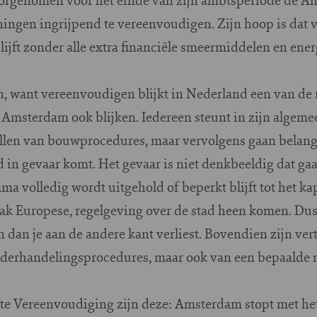
ningen ingrijpend te vereenvoudigen. Zijn hoop is dat 
ijft zonder alle extra financiële smeermiddelen en ene
jn, want vereenvoudigen blijkt in Nederland een van d
 Amsterdam ook blijken. Iedereen steunt in zijn algeme
llen van bouwprocedures, maar vervolgens gaan bela
 in gevaar komt. Het gevaar is niet denkbeeldig dat g
 volledig wordt uitgehold of beperkt blijft tot het ka
vaak Europese, regelgeving over de stad heen komen. Dus 
 dan je aan de andere kant verliest. Bovendien zijn ver
onderhandelingsprocedures, maar ook van een bepaalde 
ote Vereenvoudiging zijn deze: Amsterdam stopt met he