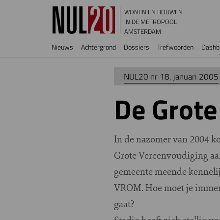
Overslaan en naar de inhoud gaan
WONEN EN BOUWEN
IN DE METROPOOL
AMSTERDAM
Hoofdnavigatie
Nieuws
Achtergrond
Dossiers
Trefwoorden
Dashb
NUL20 nr 18, januari 2005
De Grote
I
n de nazomer van 2004 ko
Grote Vereenvoudiging aan
gemeente meende kennelijk
VROM. Hoe moet je immers
gaat?
Stadig heeft zich stellig