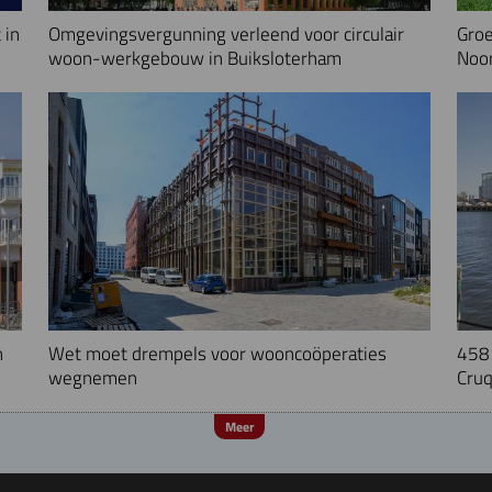
 in
Omgevingsvergunning verleend voor circulair
Groe
woon-werkgebouw in Buiksloterham
Noo
n
Wet moet drempels voor wooncoöperaties
458 
wegnemen
Cruq
Meer