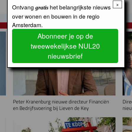
×
Ontvang
het belangrijkste nieuws
gratis
over wonen en bouwen in de regio
Amsterdam.
NUL20 NIEUWS
Abonneer je op de
tweewekelijkse NUL20
nieuwsbrief
Peter Kranenburg nieuwe directeur Financiën
Dire
en Bedrijfsvoering bij Lieven de Key
nieu