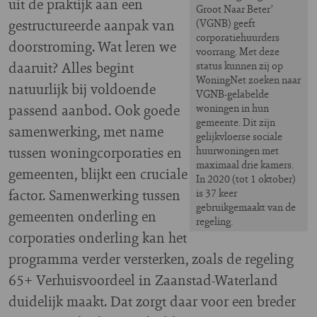
uit de praktijk aan een
Groot Naar Beter’
gestructureerde aanpak van
(VGNB) geeft
corporatiehuurders
doorstroming. Wat leren we
voorrang. Met deze
daaruit? Alles begint
status kunnen zij op
WoningNet zoeken naar
natuurlijk bij voldoende
VGNB-gelabelde
passend aanbod. Ook goede
woningen in hun
gemeente. Dit zijn
samenwerking, met name
gelijkvloerse sociale
tussen woningcorporaties en
huurwoningen met
maximaal drie kamers.
gemeenten, blijkt een cruciale
In 2020 (tot 1 oktober)
factor. Samenwerking tussen
is 37 keer
gebruikgemaakt van de
gemeenten onderling en
regeling.
corporaties onderling kan het
programma verder versterken, zoals de regeling
65+ Verhuisvoordeel in Zaanstad-Waterland
duidelijk maakt. Dat zorgt daar voor een breder