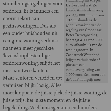
stimuleringsmaatregel.
stimuleringsregelingen voor
Dat kost wel wat. Zo
senioren. Er is immers een
keerde Amsterdam vorig
jaar 435.000 euro uit aan
enorm tekort aan
102 huishoudens die
gezinswoningen. Dus als
gebruikmaakten van de
regeling van Groot naar
een ouder huishouden uit
Beter. De vergoeding
een grote woning verhuist
bedraagt 4.000 tot 6.200
euro, afhankelijk van de
naar een meer geschikte
woninggrootte. In
'levensloopbestendige'
Zaanstreek-Waterland
krijgen verhuizende 65-
seniorenwoning, snijdt het
plussers een
mes aan twee kanten.
verhuisvergoeding van
1.000 euro. Ze nemen ook
Maar senioren verleiden tot
de ‘oude’ huurprijs mee.
verhuizen blijkt lastig. Alles
moet kloppen: de juiste plek, de juiste woning, de
juiste prijs, het juiste moment en de juiste
begeleiding. Veel huiseigenaren en huurders