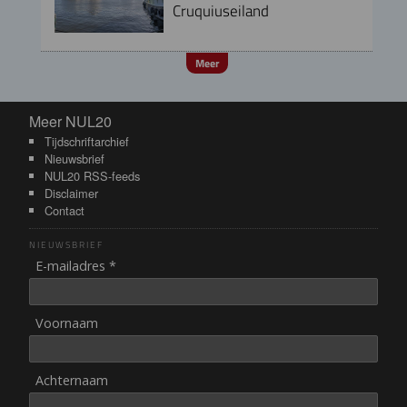
Cruquiuseiland
Meer
Meer NUL20
Meer NUL20
Tijdschriftarchief
Nieuwsbrief
NUL20 RSS-feeds
Disclaimer
Contact
NIEUWSBRIEF
E-mailadres *
Voornaam
Achternaam