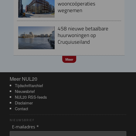
wooncoöperaties
wegnemen
458 nieuwe betaalbare
huurwoningen op
Cruquiuseiland
Meer
Meer NUL20
Meer NUL20
Tijdschriftarchief
Nieuwsbrief
NUL20 RSS-feeds
Disclaimer
Contact
NIEUWSBRIEF
E-mailadres *