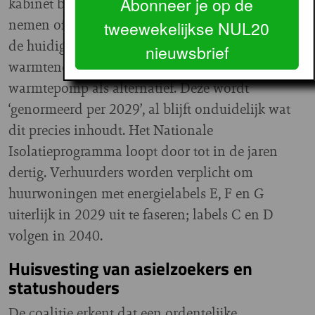
Abonneer je op de
kabinet bereid private warmtebedrijven over te
nemen of daarin te participeren — zij het “binnen
tweewekelijkse NUL20
de huidige financiële kaders”. In wijken waar een
nieuwsbrief
warmtenet niet haalbaar is, geldt de hybride
warmtepomp als alternatief. Deze wordt
‘genormeerd per 2029’, al blijft onduidelijk wat
dit precies inhoudt. Het Nationale
Isolatieprogramma loopt door tot in de jaren
dertig. Verhuurders worden verplicht om
huurwoningen met energielabels E, F en G
uiterlijk in 2029 uit te faseren; labels C en D
volgen in 2040.
Huisvesting van asielzoekers en
statushouders
De coalitie erkent dat een ordentelijke