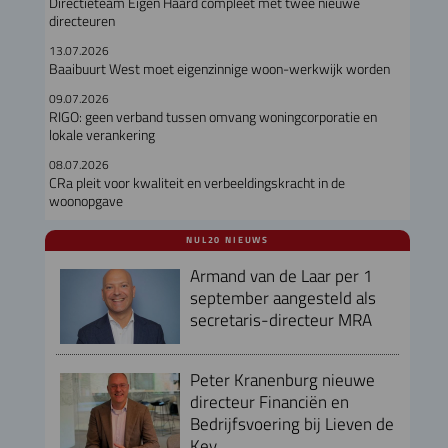
Directieteam Eigen Haard compleet met twee nieuwe
directeuren
13.07.2026
Baaibuurt West moet eigenzinnige woon-werkwijk worden
09.07.2026
RIGO: geen verband tussen omvang woningcorporatie en
lokale verankering
08.07.2026
CRa pleit voor kwaliteit en verbeeldingskracht in de
woonopgave
NUL20 NIEUWS
Armand van de Laar per 1
september aangesteld als
secretaris-directeur MRA
Peter Kranenburg nieuwe
directeur Financiën en
Bedrijfsvoering bij Lieven de
Key