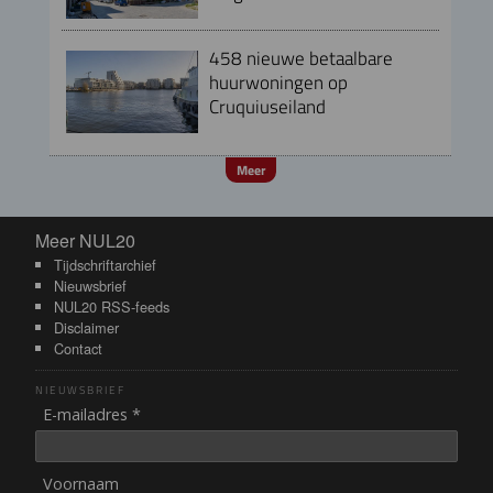
458 nieuwe betaalbare
huurwoningen op
Cruquiuseiland
Meer
Meer NUL20
Meer NUL20
Tijdschriftarchief
Nieuwsbrief
NUL20 RSS-feeds
Disclaimer
Contact
NIEUWSBRIEF
E-mailadres *
Voornaam