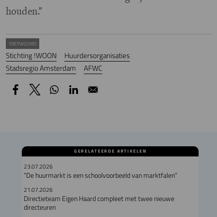
houden.”
TREFWOORD
Stichting !WOON
Huurdersorganisaties
Stadsregio Amsterdam
AFWC
GERELATEERDE ARTIKELEN
23.07.2026
“De huurmarkt is een schoolvoorbeeld van marktfalen”
21.07.2026
Directieteam Eigen Haard compleet met twee nieuwe
directeuren