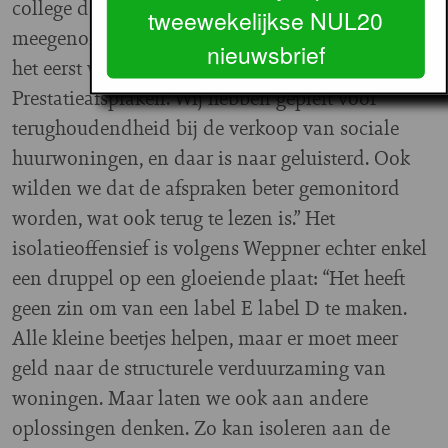
college de stem van de huurder heeft
tweewekelijkse NUL20
meegenomen in diverse overeenkomsten: “Voor
nieuwsbrief
het eerst werd onze mening echt gehoord bij de
Prestatieafspraken. Wij hebben gepleit voor
terughoudendheid bij de verkoop van sociale
huurwoningen, en daar is naar geluisterd. Ook
wilden we dat de afspraken beter gemonitord
worden, wat ook terug te lezen is.” Het
isolatieoffensief is volgens Weppner echter enkel
een druppel op een gloeiende plaat: “Het heeft
geen zin om van een label E label D te maken.
Alle kleine beetjes helpen, maar er moet meer
geld naar de structurele verduurzaming van
woningen. Maar laten we ook aan andere
oplossingen denken. Zo kan isoleren aan de