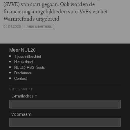
(SVVE) van start gegaan. Ook worden de
financieringsmogelijkheden voor VvE’s via het
Warmtefonds uitgebreid.
04.01.2023
1 NIEUWSARTIKEL
Meer NUL20
Meer NUL20
Tijdschriftarchief
Nieuwsbrief
NUL20 RSS-feeds
Disclaimer
Contact
NIEUWSBRIEF
E-mailadres *
Voornaam