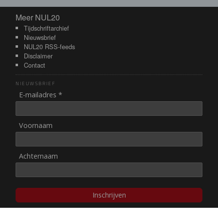
Meer NUL20
Meer NUL20
Tijdschriftarchief
Nieuwsbrief
NUL20 RSS-feeds
Disclaimer
Contact
NIEUWSBRIEF
E-mailadres *
Voornaam
Achternaam
Inschrijven
© NUL20, 2002-heden,
auteursrechten/disclaimer