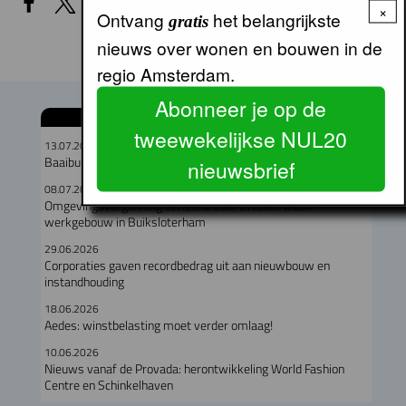
×
Ontvang
het belangrijkste
gratis
nieuws over wonen en bouwen in de
regio Amsterdam.
Abonneer je op de
GERELATEERDE ARTIKELEN
tweewekelijkse NUL20
13.07.2026
Baaibuurt West moet eigenzinnige woon-werkwijk worden
nieuwsbrief
08.07.2026
Omgevingsvergunning verleend voor circulair woon-
werkgebouw in Buiksloterham
29.06.2026
Corporaties gaven recordbedrag uit aan nieuwbouw en
instandhouding
18.06.2026
Aedes: winstbelasting moet verder omlaag!
10.06.2026
Nieuws vanaf de Provada: herontwikkeling World Fashion
Centre en Schinkelhaven