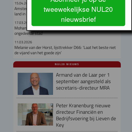
15.04.2026
tweewekelijkse NUL20
Amsterdamse woningprijzen dalen sterker dan in rest van het
land in eerste kwartaal 2026
nieuwsbrief
17.03.2026
Mohamed Acharki en Anne Oosterbaan: ‘Bouw samen aan
ongedeelde stad’
11.03.2026
Melanie van der Horst, lijsttrekker D66: ‘Laat het beste niet
de vijand van het goede zijn’
NUL20 NIEUWS
Armand van de Laar per 1
september aangesteld als
secretaris-directeur MRA
Peter Kranenburg nieuwe
directeur Financiën en
Bedrijfsvoering bij Lieven de
Key