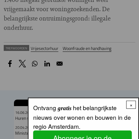
vrijgemaakt voor woningzoekenden. De
belangrijkste ontruimingsgrond: illegale
onderhuur.
Vrijesectorhuur
Woonfraude en handhaving
TREFWOORDEN
GERELATEERDE ARTIKELEN
×
Ontvang
het belangrijkste
gratis
16.06.2026
nieuws over wonen en bouwen in de
Huren stijgen, woonquote daalt
regio Amsterdam.
20.04.2026
Minister zet mes in Wet betaalbare huur
Abonneer je op de