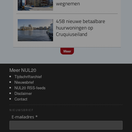
wegnemen
458 nieuwe betaalbare
huurwoningen op
Cruquiuseiland
Meer
Meer NUL20
Meer NUL20
Tijdschriftarchief
Nieuwsbrief
NUL20 RSS-feeds
Disclaimer
Contact
NIEUWSBRIEF
E-mailadres *