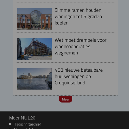
Slimme ramen houden
woningen tot 5 graden
koeler
Wet moet drempels voor
wooncoöperaties
wegnemen
458 nieuwe betaalbare
huurwoningen op
Cruquiuseiland
Meer
Meer NUL20
Meer NUL20
Tijdschriftarchief