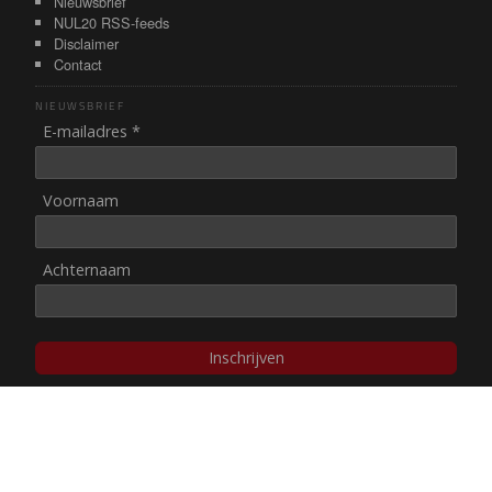
Nieuwsbrief
NUL20 RSS-feeds
Disclaimer
Contact
NIEUWSBRIEF
E-mailadres *
Voornaam
Achternaam
Inschrijven
© NUL20, 2002-heden,
auteursrechten/disclaimer
Stichting NUL20 heeft de
ANBI-status
.
Image