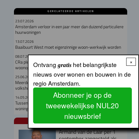
GERELATEERDE ARTIKELEN
23.07.2026
Amsterdam verloor in een jaar meer dan duizend particuliere
huurwoningen
13.07.2026
Baaibuurt West moet eigenzinnige woon-werkwijk worden
08.07.2026
×
CRa pleit voor kwaliteit en verbeeldingskracht in de
Ontvang
het belangrijkste
gratis
woonopgave
nieuws over wonen en bouwen in de
25.06.2026
regio Amsterdam.
Meerderheid senaat steunt Wet versterken regie op
volkshuisvesting
Abonneer je op de
14.05.2026
Tussentijdse cijfers Amsterdamse Aanpak Volkshuisvesting:
tweewekelijkse NUL20
woningbouw trekt aan
nieuwsbrief
NUL20 NIEUWS
Armand van de Laar per 1
september aangesteld als