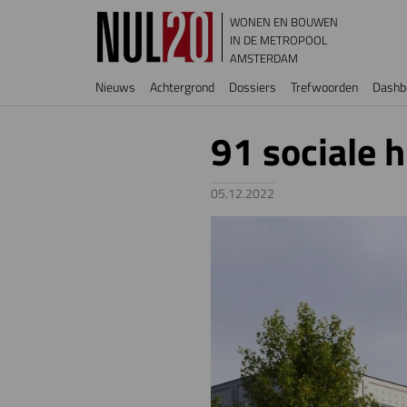
Overslaan en naar de inhoud gaan
WONEN EN BOUWEN
IN DE METROPOOL
AMSTERDAM
Hoofdnavigatie
Nieuws
Achtergrond
Dossiers
Trefwoorden
Dashb
91 sociale 
05.12.2022
Image