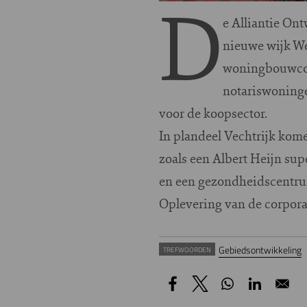
D
e Alliantie On
nieuwe wijk We
woningbouwcorp
notariswoninge
voor de koopsector.
In plandeel Vechtrijk ko
zoals een Albert Heijn sup
en een gezondheidscentr
Oplevering van de corpora
Gebiedsontwikkeling
TREFWOORDEN