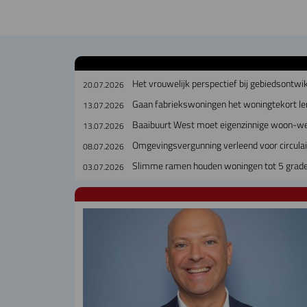
Het vrouwelijk perspectief bij gebiedsontwi
20.07.2026
Gaan fabriekswoningen het woningtekort le
13.07.2026
Baaibuurt West moet eigenzinnige woon-w
13.07.2026
Omgevingsvergunning verleend voor circul
08.07.2026
Slimme ramen houden woningen tot 5 grade
03.07.2026