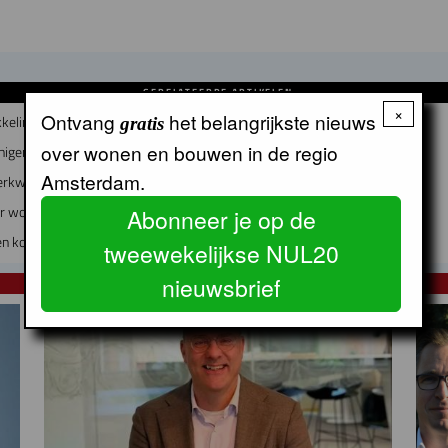
GERELATEERDE ARTIKELEN
×
Ontvang
het belangrijkste nieuws
kkeling
gratis
over wonen en bouwen in de regio
nigen?
Amsterdam.
erkwijk worden
air woon-werkgebouw in Buiksloterham
Abonneer je op de
n koeler
tweewekelijkse NUL20
nieuwsbrief
NUL20 NIEUWS