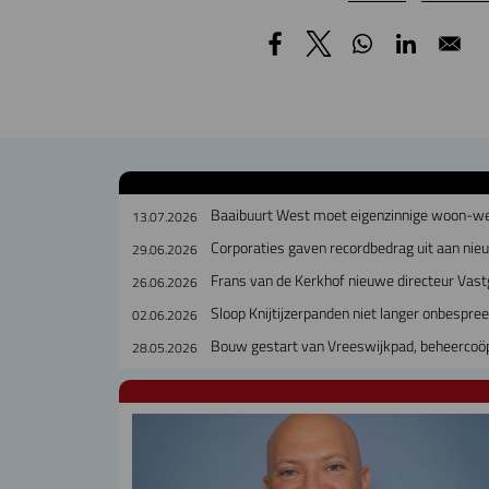
Baaibuurt West moet eigenzinnige woon-w
13.07.2026
Corporaties gaven recordbedrag uit aan ni
29.06.2026
Frans van de Kerkhof nieuwe directeur Vast
26.06.2026
Sloop Knijtijzerpanden niet langer onbespre
02.06.2026
Bouw gestart van Vreeswijkpad, beheerco
28.05.2026