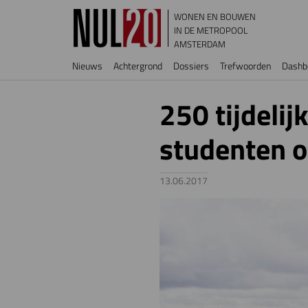
Overslaan en naar de inhoud gaan
WONEN EN BOUWEN
IN DE METROPOOL
AMSTERDAM
Hoofdnavigatie
Nieuws
Achtergrond
Dossiers
Trefwoorden
Dashb
250 tijdeli
studenten 
13.06.2017
Image