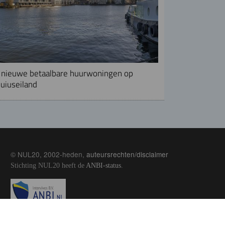
nieuwe betaalbare huurwoningen op
uiuseiland
© NUL20, 2002-heden,
auteursrechten/disclaimer
Stichting NUL20 heeft de
ANBI-status
.
Image