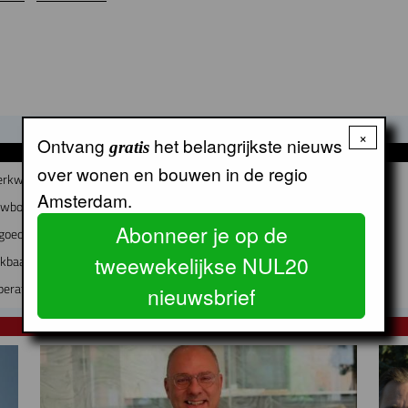
×
Ontvang
het belangrijkste nieuws
gratis
GERELATEERDE ARTIKELEN
over wonen en bouwen in de regio
erkwijk worden
Amsterdam.
euwbouw en instandhouding
Abonneer je op de
goed bij Rochdale
tweewekelijkse NUL20
ekbaar
öperatie Amsterdam-Zuidoost
nieuwsbrief
NUL20 NIEUWS