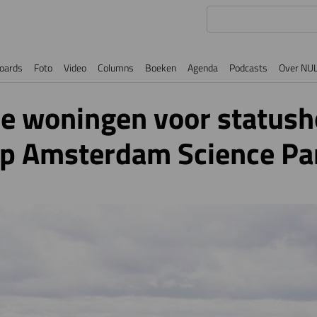
oards
Foto
Video
Columns
Boeken
Agenda
Podcasts
Over NU
jke woningen voor status
op Amsterdam Science Pa