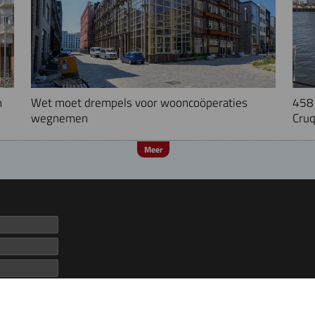
n
Wet moet drempels voor wooncoöperaties
458 
wegnemen
Cruq
Meer