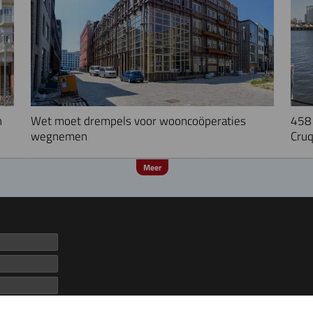
n
Wet moet drempels voor wooncoöperaties
458 
wegnemen
Cruq
Meer