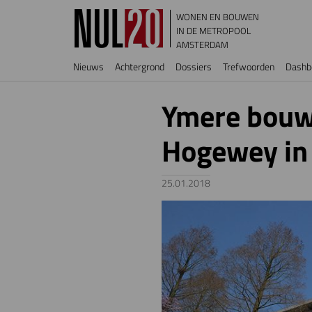
Overslaan en naar de inhoud gaan
WONEN EN BOUWEN
IN DE METROPOOL
AMSTERDAM
Hoofdnavigatie
Nieuws
Achtergrond
Dossiers
Trefwoorden
Dashb
Ymere bouw
Hogewey in
25.01.2018
Image