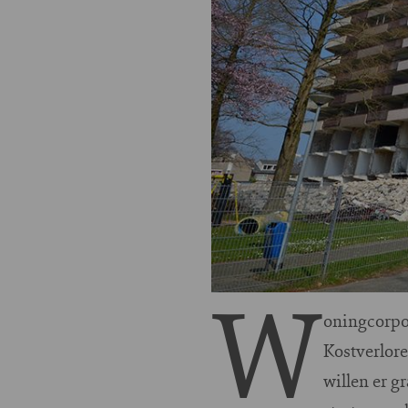
W
oningcorpo
Kostverlor
willen er 