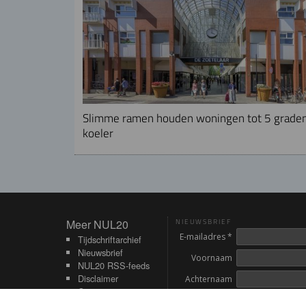
Slimme ramen houden woningen tot 5 grade
koeler
Meer NUL20
Meer NUL20
NIEUWSBRIEF
E-mailadres *
Tijdschriftarchief
Nieuwsbrief
Voornaam
NUL20 RSS-feeds
Disclaimer
Achternaam
Contact