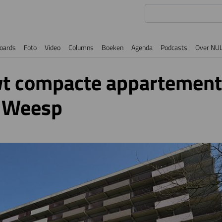
oards
Foto
Video
Columns
Boeken
Agenda
Podcasts
Over NU
t compacte appartemente
 Weesp