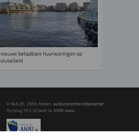
nieuwe betaalbare huurwoningen op
uiuseiland
© NUL20, 2002-heden,
auteursrechten/disclaimer
Stichting NUL20 heeft de
ANBI-status
.
Image