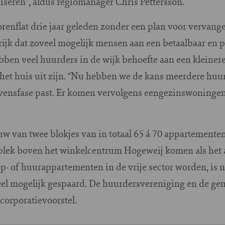
aliseren", aldus regiomanager Chris Pettersson.
orenflat drie jaar geleden zonder een plan voor verva
grijk dat zoveel mogelijk mensen aan een betaalbaar e
ben veel huurders in de wijk behoefte aan een kleine
 het huis uit zijn. “Nu hebben we de kans meerdere huu
evensfase past. Er komen vervolgens eengezinswoningen
uw van twee blokjes van in totaal 65 á 70 appartemente
 plek boven het winkelcentrum Hogeweij komen als het 
p- of huurappartementen in de vrije sector worden, is
eel mogelijk gespaard. De huurdersvereniging en de 
 corporatievoorstel.