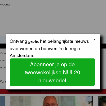
uwbouw
×
Ontvang
het belangrijkste nieuws
gratis
GERELATEERDE ARTIKELEN
over wonen en bouwen in de regio
erkwijk worden
Amsterdam.
air woon-werkgebouw in Buiksloterham
Abonneer je op de
euwbouw en instandhouding
tweewekelijkse NUL20
nieuwsbrief
World Fashion Centre en Schinkelhaven
NUL20 NIEUWS