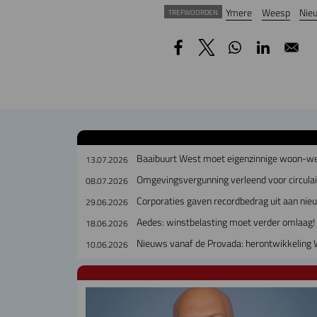
Ymere
Weesp
Nie
TREFWOORDEN
Baaibuurt West moet eigenzinnige woon-w
13.07.2026
Omgevingsvergunning verleend voor circul
08.07.2026
Corporaties gaven recordbedrag uit aan ni
29.06.2026
Aedes: winstbelasting moet verder omlaag!
18.06.2026
Nieuws vanaf de Provada: herontwikkeling 
10.06.2026