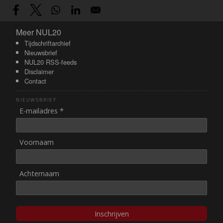
Meer NUL20
Meer NUL20
Tijdschriftarchief
Nieuwsbrief
NUL20 RSS-feeds
Disclaimer
Contact
NIEUWSBRIEF
E-mailadres *
Voornaam
Achternaam
Inschrijven