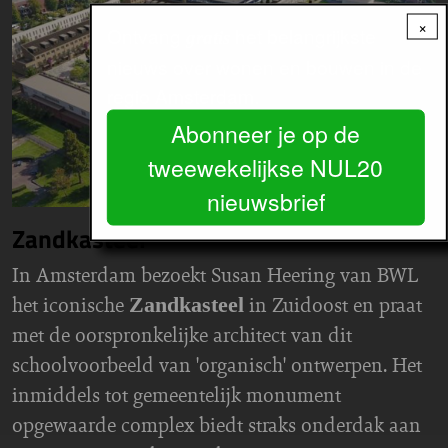
×
Ontvang
het belangrijkste
gratis
nieuws over wonen en bouwen in de
regio Amsterdam.
Abonneer je op de
tweewekelijkse NUL20
nieuwsbrief
Zandkasteel
In Amsterdam bezoekt Susan Heering van BWL
het iconische
in Zuidoost en praat
Zandkasteel
met de oorspronkelijke architect van dit
schoolvoorbeeld van 'organisch' ontwerpen. Het
inmiddels tot gemeentelijk monument
opgewaarde complex biedt straks onderdak aan