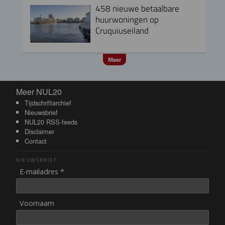
458 nieuwe betaalbare
huurwoningen op
Cruquiuseiland
Meer
Meer NUL20
Meer NUL20
Tijdschriftarchief
Nieuwsbrief
NUL20 RSS-feeds
Disclaimer
Contact
NIEUWSBRIEF
E-mailadres *
Voornaam