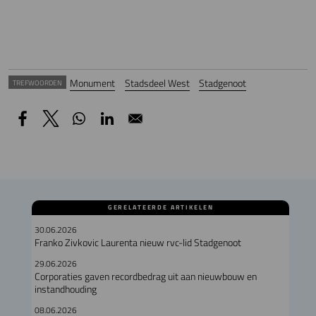
Monument
Stadsdeel West
Stadgenoot
TREFWOORDEN
GERELATEERDE ARTIKELEN
30.06.2026
Franko Zivkovic Laurenta nieuw rvc-lid Stadgenoot
29.06.2026
Corporaties gaven recordbedrag uit aan nieuwbouw en
instandhouding
08.06.2026