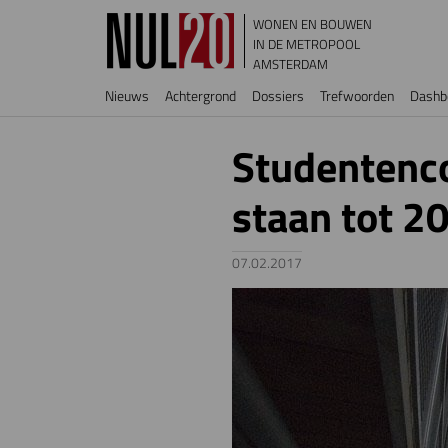
Overslaan en naar de inhoud gaan
WONEN EN BOUWEN
IN DE METROPOOL
AMSTERDAM
Hoofdnavigatie
Nieuws
Achtergrond
Dossiers
Trefwoorden
Dashb
Studentenc
staan tot 2
07.02.2017
Image