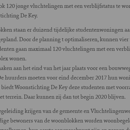
ok 120 jonge vluchtelingen met een verblijfstatus te w
tichting De Key.
okken staan er duizend tijdelijke studentenwoningen 
gepland. Door de planning t optimaliseren, kunnen vie
udenten gaan maximaal 120 vluchtelingen met een verbl
plex wonen.
en aan het eind van het jaar plaats voor een bouwweg 
De huurders moeten voor eind december 2017 hun wonin
t biedt Woonstichting De Key deze studenten met voor
 terrein. Daar kunnen zij dan tot begin 2020 blijven.
egeleiding krijgen van de gemeente en Vluchtelingenwer
ige bewoners van de woonblokken worden woonbegele
erwelkomen, hun eerste aanspreekpunt zijn en zorgen d