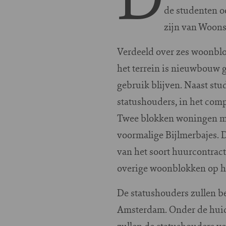
de studenten o
zijn van Woons
Verdeeld over zes woonbl
het terrein is nieuwbouw 
gebruik blijven. Naast st
statushouders, in het com
Twee blokken woningen mak
voormalige Bijlmerbajes. 
van het soort huurcontrac
overige woonblokken op het
De statushouders zullen b
Amsterdam. Onder de huid
zullen de statushouders v