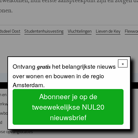
onen.
dsdeel Oost
Studentenhuisvesting
Vluchtelingen
Lieven de Key
Flexwo
×
Ontvang
het belangrijkste nieuws
gratis
over wonen en bouwen in de regio
Amsterdam.
GERELATEERDE ARTIKELEN
Abonneer je op de
 en Bedrijfsvoering bij Lieven de Key
erkwijk worden
tweewekelijkse NUL20
euwbouw en instandhouding
nieuwsbrief
wd
mse opvanglocaties