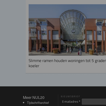
Slimme ramen houden woningen tot 5 grade
koeler
Meer NUL20
Meer NUL20
NIEUWSBRIEF
E-mailadres *
Tijdschriftarchief