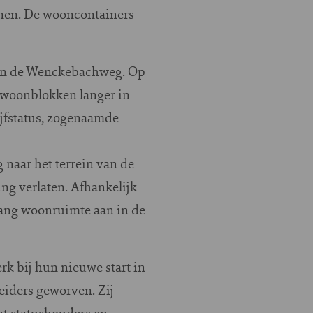
onen. De wooncontainers
aan de Wenckebachweg. Op
r woonblokken langer in
ijfstatus, zogenaamde
naar het terrein van de
g verlaten. Afhankelijk
rang woonruimte aan in de
k bij hun nieuwe start in
iders geworven. Zij
at statushouders en