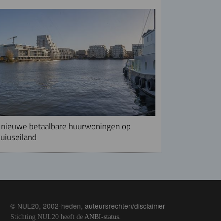
nieuwe betaalbare huurwoningen op
uiuseiland
© NUL20, 2002-heden,
auteursrechten/disclaimer
Stichting NUL20 heeft de
ANBI-status
.