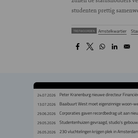
studenten prettig samenw
Amstelkwartier
Sta
TREFWOORDEN
Peter Kranenburg nieuwe directeur Financiën
24.07.2026
Baaibuurt West moet eigenzinnige woon-w
13.07.2026
Corporaties gaven recordbedrag uit aan ni
29.06.2026
Studentenhuizen gevraagd, studio’s gebou
29.05.2026
230 vluchtelingen krijgen plek in Amsterda
26.05.2026