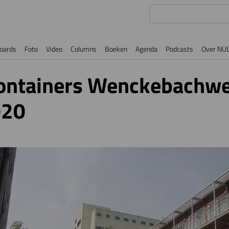
oards
Foto
Video
Columns
Boeken
Agenda
Podcasts
Over NU
ontainers Wenckebachweg
020