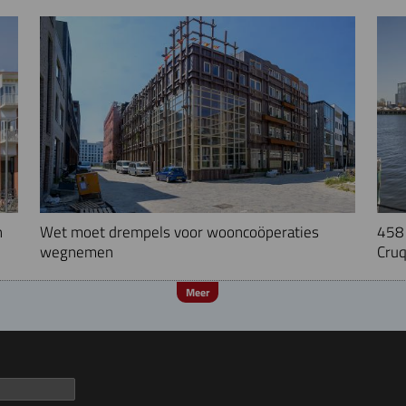
n
Wet moet drempels voor wooncoöperaties
458 
wegnemen
Cruq
Meer