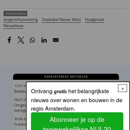
TREFWOORDEN
Jongerenhuisvesting
Stadsdeel Nieuw-West
Stadgenoot
Nieuwbouw
GERELATEERDE ARTIKELEN
13.07.2026
×
Ontvang
het belangrijkste
Baaibuurt West moet eigenzinnige woon-werkwijk worden
gratis
nieuws over wonen en bouwen in de
08.07.2026
Omgevingsvergunning verleend voor circulair woon-
regio Amsterdam.
werkgebouw in Buiksloterham
Abonneer je op de
30.06.2026
Franko Zivkovic Laurenta nieuw rvc-lid Stadgenoot
tweewekelijkse NUL20