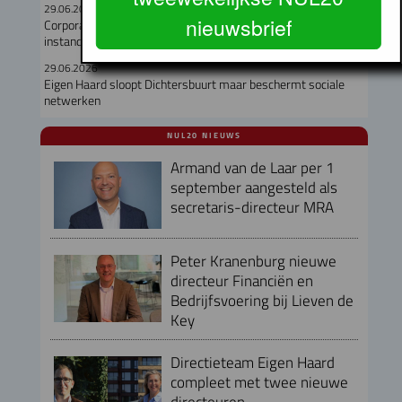
29.06.2026
nieuwsbrief
Corporaties gaven recordbedrag uit aan nieuwbouw en
instandhouding
29.06.2026
Eigen Haard sloopt Dichtersbuurt maar beschermt sociale
netwerken
NUL20 NIEUWS
Armand van de Laar per 1
september aangesteld als
secretaris-directeur MRA
Peter Kranenburg nieuwe
directeur Financiën en
Bedrijfsvoering bij Lieven de
Key
Directieteam Eigen Haard
compleet met twee nieuwe
directeuren