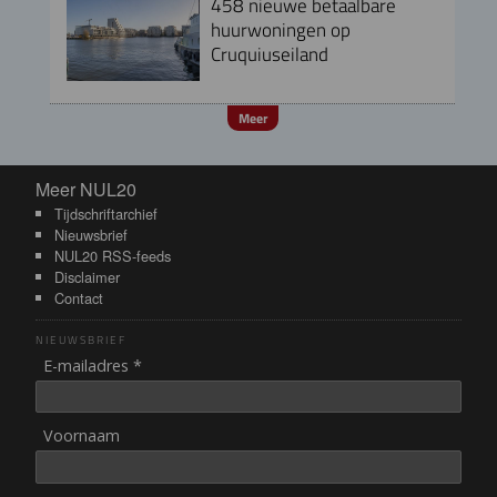
458 nieuwe betaalbare
huurwoningen op
Cruquiuseiland
Meer
Meer NUL20
Meer NUL20
Tijdschriftarchief
Nieuwsbrief
NUL20 RSS-feeds
Disclaimer
Contact
NIEUWSBRIEF
E-mailadres *
Voornaam